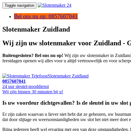
Toggle navigation
Bel ons nu op: 0857607041
Slotenmaker Zuidland
Wij zijn uw slotenmaker voor Zuidland - 
Buitengesloten? Bel ons nu op!
Wij zijn uw slotenmaker in Zuidland,
feestdagen openen wij alles voor u altijd vertrouwelijk en voor scherp
Slotenmaker Zuidland
0857607041
24 uur sleutel-nooddienst
Wij zijn binnen 30 minuten bij u!
Is uw voordeur dichtgevallen? Is de sleutel in uw slo
Er zijn zaken waarvan u liever niet hebt dat ze gebeuren, uw buurman
dat door slijtage en weersomstandigheden uw slot het niet meer doet en
Bijna iedereen heeft wel ervaring met een van deze omstandigheden. 