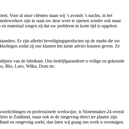
. Voor al onze cliënten staan wij ’s avonds ’s nachts, in het
e medewerkers zijn in staat uw deur weer te openen zonder ook maar
n materiaal zorgen zij dat uw probleem in korte tijd is opgelost.
aanders. Er zijn allerlei beveiligingsproducten op de markt die uw
kelingen zodat zij ons klanten het juiste advies kunnen geven. Ze
ijnen van de fabrikant. Ons bedrijfgarandeert u veilige en gekeurde
so, Bks, Lseo, Wilka, Dom etc.
 voorlichtingen en professionele werkwijze, is Slotenmaker-24 overal
leen in Zuidland, maar ook in de omgeving direct ter plaatse zijn.
idland en omgeving zoekt, dan laten wij graag ons werk u overtuigen.