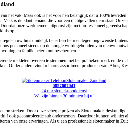
idland
het vak. Maar ook is het voor hen belangrijk dat u 100% tevreden bent
n. Vaak is de klant iemand die voor een dichtgevallen deur staat. Onz
. Doordat onze werknemers uitgerust zijn met professioneel gereedschap e
kluis op.
atregelen uw huis duidelijk beter beschermen tegen ongewenste buitenst
dat ons personeel steeds op de hoogte wordt gehouden van nieuwe ontwik
 woning en familie beter kunt beschermen.
ende middelen overeen te stemmen met het politiekeurmerk en de richtl
ken. Onder andere vindt u in ons assortiment producten van: Abus, Ke
Slotenmaker Zuidland
0857607041
24 uur sleutel-nooddienst
Wij zijn binnen 30 minuten bij u!
nd en omstreken. Door onze scherpe prijzen als Slotenmaker, deskundige
bedrijf ook gecontroleerde sub ondernemers. Daardoor kunnen wij niet al
fiteren van onze ervaringen. Als u een professionele slotenmaker in Zu