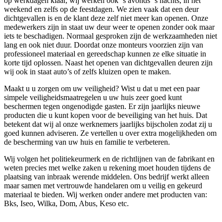
op werkdagen klaar, wij werken ook `s avonds `s nachts, in het
weekend en zelfs op de feestdagen. We zien vaak dat een deur
dichtgevallen is en de klant deze zelf niet meer kan openen. Onze
medewerkers zijn in staat uw deur weer te openen zonder ook maar
iets te beschadigen. Normaal gesproken zijn de werkzaamheden niet
lang en ook niet duur. Doordat onze monteurs voorzien zijn van
professioneel materiaal en gereedschap kunnen ze elke situatie in
korte tijd oplossen. Naast het openen van dichtgevallen deuren zijn
wij ook in staat auto’s of zelfs kluizen open te maken.
Maakt u u zorgen om uw veiligheid? Wist u dat u met een paar
simpele veiligheidsmaatregelen u uw huis zeer goed kunt
beschermen tegen ongenodigde gasten. Er zijn jaarlijks nieuwe
producten die u kunt kopen voor de beveiliging van het huis. Dat
betekent dat wij al onze werknemers jaarlijks bijscholen zodat zij u
goed kunnen adviseren. Ze vertellen u over extra mogelijkheden om
de bescherming van uw huis en familie te verbeteren.
Wij volgen het politiekeurmerk en de richtlijnen van de fabrikant en
weten precies met welke zaken u rekening moet houden tijdens de
plaatsing van inbraak werende middelen. Ons bedrijf werkt alleen
maar samen met vertrouwde handelaren om u veilig en gekeurd
materiaal te bieden. Wij werken onder andere met producten van:
Bks, Iseo, Wilka, Dom, Abus, Keso etc.