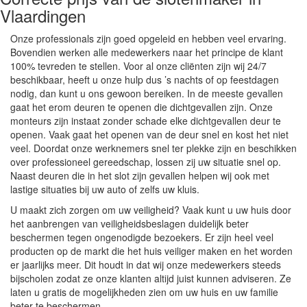
Vlaardingen
Onze professionals zijn goed opgeleid en hebben veel ervaring.
Bovendien werken alle medewerkers naar het principe de klant
100% tevreden te stellen. Voor al onze cliënten zijn wij 24/7
beschikbaar, heeft u onze hulp dus ’s nachts of op feestdagen
nodig, dan kunt u ons gewoon bereiken. In de meeste gevallen
gaat het erom deuren te openen die dichtgevallen zijn. Onze
monteurs zijn instaat zonder schade elke dichtgevallen deur te
openen. Vaak gaat het openen van de deur snel en kost het niet
veel. Doordat onze werknemers snel ter plekke zijn en beschikken
over professioneel gereedschap, lossen zij uw situatie snel op.
Naast deuren die in het slot zijn gevallen helpen wij ook met
lastige situaties bij uw auto of zelfs uw kluis.
U maakt zich zorgen om uw veiligheid? Vaak kunt u uw huis door
het aanbrengen van veiligheidsbeslagen duidelijk beter
beschermen tegen ongenodigde bezoekers. Er zijn heel veel
producten op de markt die het huis veiliger maken en het worden
er jaarlijks meer. Dit houdt in dat wij onze medewerkers steeds
bijscholen zodat ze onze klanten altijd juist kunnen adviseren. Ze
laten u gratis de mogelijkheden zien om uw huis en uw familie
beter te beschermen.