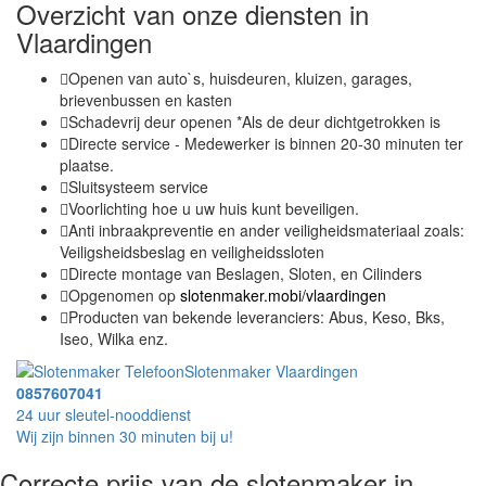
Overzicht van onze diensten in
Vlaardingen
Openen van auto`s, huisdeuren, kluizen, garages,
brievenbussen en kasten
Schadevrij deur openen *Als de deur dichtgetrokken is
Directe service - Medewerker is binnen 20-30 minuten ter
plaatse.
Sluitsysteem service
Voorlichting hoe u uw huis kunt beveiligen.
Anti inbraakpreventie en ander veiligheidsmateriaal zoals:
Veiligsheidsbeslag en veiligheidssloten
Directe montage van Beslagen, Sloten, en Cilinders
Opgenomen op
slotenmaker.mobi/vlaardingen
Producten van bekende leveranciers: Abus, Keso, Bks,
Iseo, Wilka enz.
Slotenmaker Vlaardingen
0857607041
24 uur sleutel-nooddienst
Wij zijn binnen 30 minuten bij u!
Correcte prijs van de slotenmaker in