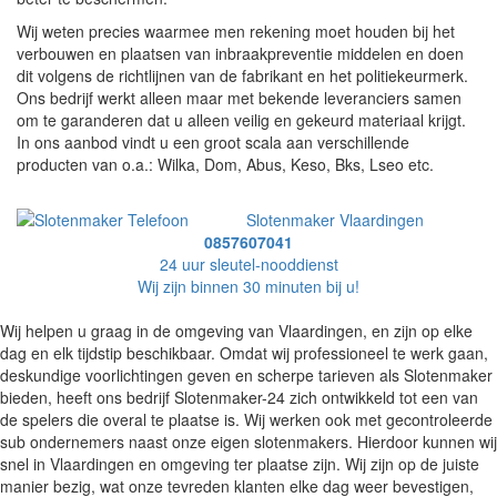
Wij weten precies waarmee men rekening moet houden bij het
verbouwen en plaatsen van inbraakpreventie middelen en doen
dit volgens de richtlijnen van de fabrikant en het politiekeurmerk.
Ons bedrijf werkt alleen maar met bekende leveranciers samen
om te garanderen dat u alleen veilig en gekeurd materiaal krijgt.
In ons aanbod vindt u een groot scala aan verschillende
producten van o.a.: Wilka, Dom, Abus, Keso, Bks, Lseo etc.
Slotenmaker Vlaardingen
0857607041
24 uur sleutel-nooddienst
Wij zijn binnen 30 minuten bij u!
Wij helpen u graag in de omgeving van Vlaardingen, en zijn op elke
dag en elk tijdstip beschikbaar. Omdat wij professioneel te werk gaan,
deskundige voorlichtingen geven en scherpe tarieven als Slotenmaker
bieden, heeft ons bedrijf Slotenmaker-24 zich ontwikkeld tot een van
de spelers die overal te plaatse is. Wij werken ook met gecontroleerde
sub ondernemers naast onze eigen slotenmakers. Hierdoor kunnen wij
snel in Vlaardingen en omgeving ter plaatse zijn. Wij zijn op de juiste
manier bezig, wat onze tevreden klanten elke dag weer bevestigen,