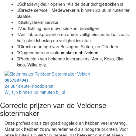
Schadevrij deur openen *Als de deur dichtgetrokken is
Directe service - Medewerker is binnen 20-30 minuten ter
plaatse.
Sluitsysteem service
Voorlichting hoe u uw huis kunt beveiligen.
Anti inbraakpreventie en ander veiligheidsmateriaal zoals:
Veiligsheidsbeslag en veiligheidssloten
Directe montage van Beslagen, Sloten, en Cilinders
Opgenomen op
slotenmaker.mobi/velden
Producten van bekende leveranciers: Abus, Keso, Bks,
Iseo, Wilka enz.
Slotenmaker Velden
0857607041
24 uur sleutel-nooddienst
Wij zijn binnen 30 minuten bij u!
Correcte prijzen van de Veldense
slotenmaker
Onze professionals zijn goed opgeleid en hebben veel ervaring.
Maar ook hebben zij uw tevredenheid als hoogste prioriteit. Voor
onze klanten zijn wij 24/7 gereed, dat betekent dus niet alleen