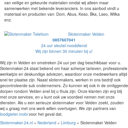
van veilige en gekeurde materialen omdat wij alleen maar
samenwerken met bekende leveranciers. In ons aanbod vindt u
materiaal en producten van: Dom, Abus, Keso, Bks, Lseo, Wilka
enz.
Slotenmaker Velden
0857607041
24 uur sleutel-nooddienst
Wij zijn binnen 30 minuten bij u!
Wij zijn in Velden en omstreken 24 uur per dag beschikbaar voor u.
Slotenmaker-24 staat bekend om haar scherpe tarieven, professionele
werkwijze en deskundige adviezen, waardoor onze medewerkers altijd
snel ter plaatse zijn. Naast slotenmakers, werken in ons bedrijf ook
gecontroleerde sub ondernemers. Zo kunnen wij ook in de omliggende
dorpen rondom Velden snel bij u thuis zijn. Onze klanten zijn erg blij
met onze services, en u kunt ook uw voordeel nemen met onze
diensten. Als u een serieuze slotenmaker voor Velden zoekt, zouden
wij u graag met ons werk willen overtuigen. We zijn partners van
loodgieter.mobi
voor het geval dat.
Slotenmaker-24.nl
»
Nederland
»
Limburg
» Slotenmaker Velden