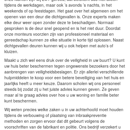
tijdens de werkdagen, maar ook ’s avonds ’s nachts, in het
weekends of op feestdagen. Het gaat over het algemeen om het
openen van een deur die dichtgevallen is. Onze experts maken
elke deur weer open zonder deze te beschadigen. Normaal
gesproken is de deur snel geopend en is het niet duur. Doordat
onze monteurs voorzien zijn van professioneel materiaal en
gereedschap kunnen ze elke situatie in korte tijd oplossen. Naast
dichtgevallen deuren kunnen wij u ook helpen met auto’s of
kluizen.
Maakt u zich wel eens druk over de veiligheid in uw buurt? U kunt
uw huis beter beschermen tegen ongewenste bezoekers door het
aanbrengen van veiligheidsbeslagen. Er zijn allerlei verschillende
hulpmiddelen te koop voor een betere beveiliging van het huis en
jaarlijks heeft u meer keuze. Daarom scholen wij ons personeel
steeds bij zodat zij u het juiste advies kunnen geven. Ze geven
maar al te graag advies over hoe u uw woning en familie beter
kunt beschermen.
Wij weten precies welke zaken u in uw achterhoofd moet houden
tijdens de verbouwing of plaatsing van inbraakpreventie
methoden en zorgen ervoor dat dit gebeurt volgens de
voorschriften van de fabrikant en politie. Ons bedrijf verzekert u