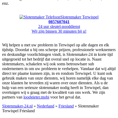
enz.
Slotenmaker Terwispel
0857607041
24 uur sleutel-nooddienst
Wij zijn binnen 30 minuten bij u!
Wij helpen u met uw probleem in Terwispel op alle dagen en elk
tijdstip. Doordat u bij ons scherpe prijzen, professionele werknemers
en deskundige voorlichtingen vindt, is Slotenmaker-24 in korte tijd
uitgegroeid tot het bedrijf dat overal snel op locatie is. Naast
slotenmakers, schakelen wij ook soms betrouwbare sub
ondernemers in om uw probleem te verhelpen. Vandaar dat wij altijd
direct ter plaatse kunnen zijn, in en rondom Terwispel. U kunt ook
gebruik maken van onze diensten, wij horen namelijk elke dag van
onze klanten he tevreden zij waren over onze diensten. Als u de
hulp van een serieuze slotenmaker nodig heeft in Terwispel, dan
overtuigen wij u graag met de kwaliteit van ons werk. We zijn
partners van
loodgieter.mobi
voor het geval dat.
Slotenmaker-24.nl
»
Nederland
»
Friesland
» Slotenmaker
Terwispel Friesland