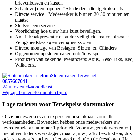
brievenbussen en kasten
Schadevrij deur openen *Als de deur dichtgetrokken is
Directe service - Medewerker is binnen 20-30 minuten ter
plaatse.
Sluitsysteem service
Voorlichting hoe u uw huis kunt beveiligen.
Anti inbraakpreventie en ander veiligheidsmateriaal zoals:
Veiligsheidsbeslag en veiligheidssloten
Directe montage van Beslagen, Sloten, en Cilinders
Opgenomen op
slotenmaker.mobi/terwispel
Producten van bekende leveranciers: Abus, Keso, Bks, Iseo,
Wilka enz.
Slotenmaker Terwispel
0857607041
24 uur sleutel-nooddienst
Wij zijn binnen 30 minuten bij u!
Lage tarieven voor Terwispelse slotenmaker
Onze medewerkers zijn experts en beschikbaar voor alle
werkzaamheden. Bovendien hebben onze medewerkers uw
tevredenheid als nummer 1 prioriteit. Voor uw gemak werken wij
niet alleen tijdens werkdagen, maar zijn wij 24/7 beschikbaar, dus
ook ’s avonds ’s nachts, in het weekend of op de feestdagen. Het