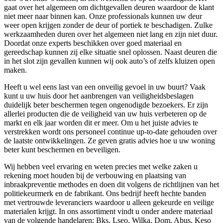
gaat over het algemeen om dichtgevallen deuren waardoor de klant
niet meer naar binnen kan. Onze professionals kunnen uw deur
weer open krijgen zonder de deur of portiek te beschadigen. Zulke
werkzaamheden duren over het algemeen niet lang en zijn niet duur.
Doordat onze experts beschikken over goed materiaal en
gereedschap kunnen zij elke situatie snel oplossen. Naast deuren die
in het slot zijn gevallen kunnen wij ook auto’s of zelfs kluizen open
maken.
Heeft u wel eens last van een onveilig gevoel in uw buurt? Vaak
kunt u uw huis door het aanbrengen van veiligheidsbeslagen
duidelijk beter beschermen tegen ongenodigde bezoekers. Er zijn
allerlei producten die de veiligheid van uw huis verbeteren op de
markt en elk jaar worden dit er meer. Om u het juiste advies te
verstrekken wordt ons personeel continue up-to-date gehouden over
de laatste ontwikkelingen. Ze geven gratis advies hoe u uw woning
beter kunt beschermen en beveiligen.
Wij hebben veel ervaring en weten precies met welke zaken u
rekening moet houden bij de verbouwing en plaatsing van
inbraakpreventie methodes en doen dit volgens de richtlijnen van het
politiekeurmerk en de fabrikant. Ons bedrijf heeft hechte banden
met vertrouwde leveranciers waardoor u alleen gekeurde en veilige
materialen krijgt. In ons assortiment vindt u onder andere materiaal
van de volgende handelaren: Bks, Lseo, Wilka, Dom, Abus, Keso