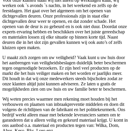
Voor onze klanten staan wij niet alleen op werkdagen klaar, wij
werken ook `s avonds `s nachts, in het weekend en zelfs op de
feestdagen. Het gaat over het algemeen om het openen van
dichtgevallen deuren. Onze professionals zijn in staat elke
dichtgevallen deur weer te openen, en dat zonder schade. Het
openen van de deur is zo gebeurd en is ook niet duur. Doordat onze
experts ervaring hebben en beschikken over het juiste gereedschap
en materialen lossen zij elke situatie op binnen korte tijd. Naast
deuren die in het slot zijn gevallen kunnen wij ook auto’s of zelfs
kluizen open maken.
U maakt zich zorgen om uw veiligheid? Vaak kunt u uw huis door
het aanbrengen van veiligheidsbeslagen duidelijk beter beschermen
tegen ongenodigde bezoekers. Er zijn heel veel producten op de
markt die het huis veiliger maken en het worden er jaarlijks meer.
Dit houdt in dat wij onze medewerkers steeds bijscholen zodat ze
onze klanten altijd juist kunnen adviseren. Ze laten u gratis de
mogelijkheden zien om uw huis en uw familie beter te beschermen.
Wij weten precies waarmee men rekening moet houden bij het
verbouwen en plaatsen van inbraakpreventie middelen en doen dit
volgens de richtlijnen van de fabrikant en het politiekeurmerk. Ons
bedrijf werkt alleen maar met bekende leveranciers samen om te
garanderen dat u alleen veilig en gekeurd materiaal krijgt. U komt in
ons aanbod o.a. materiaal en producten tegen van: Wilka, Dom,
Abus, Keso, Bks, Lseo enz.