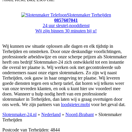
Slotenmaker Terheijden
0857607041
24 uur sleutel-nooddienst
Wij zijn binnen 30 minuten bij u!
Wij kunnen uw situatie oplossen alle dagen en elk tijdstip in
Terheijden en omstreken. Door onze deskundige voorlichtingen,
professionele arbeidswijze en onze scherpe prijzen als Slotenmaker
heeft ons bedrijf Slotenmaker-24 zich ontwikkeld tot een instantie
die overal ter plaatse is. Wij werken ook met gecontroleerde sub
ondernemers naast onze eigen slotenmakers. Zo zijn wij naast
Terheijden, ook gauw in haar omgeving ter plaatse. Wij leveren
goede diensten tegen een scherp tarief, dat horen wij telkens weer
van onze tevreden klanten, en ook u kunt hier uw voordeel mee
doen. Wanneer u hulp nodig heeft van een professionele
slotenmaker in Terheijden, dan laten wij u graag overtuigen door
ons werk. We zijn partners van
loodgieter.mobi
voor het geval dat.
Slotenmaker-24.nl
»
Nederland
»
Noord-Brabant
» Slotenmaker
Terheijden
Postcode van Terheijden: 4844