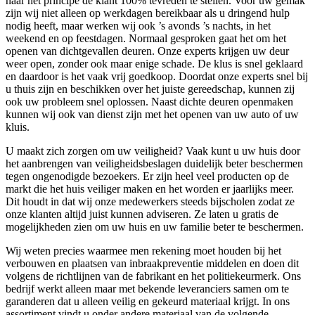
naar het principe de klant 100% tevreden te stellen. Voor uw gemak
zijn wij niet alleen op werkdagen bereikbaar als u dringend hulp
nodig heeft, maar werken wij ook ’s avonds ’s nachts, in het
weekend en op feestdagen. Normaal gesproken gaat het om het
openen van dichtgevallen deuren. Onze experts krijgen uw deur
weer open, zonder ook maar enige schade. De klus is snel geklaard
en daardoor is het vaak vrij goedkoop. Doordat onze experts snel bij
u thuis zijn en beschikken over het juiste gereedschap, kunnen zij
ook uw probleem snel oplossen. Naast dichte deuren openmaken
kunnen wij ook van dienst zijn met het openen van uw auto of uw
kluis.
U maakt zich zorgen om uw veiligheid? Vaak kunt u uw huis door
het aanbrengen van veiligheidsbeslagen duidelijk beter beschermen
tegen ongenodigde bezoekers. Er zijn heel veel producten op de
markt die het huis veiliger maken en het worden er jaarlijks meer.
Dit houdt in dat wij onze medewerkers steeds bijscholen zodat ze
onze klanten altijd juist kunnen adviseren. Ze laten u gratis de
mogelijkheden zien om uw huis en uw familie beter te beschermen.
Wij weten precies waarmee men rekening moet houden bij het
verbouwen en plaatsen van inbraakpreventie middelen en doen dit
volgens de richtlijnen van de fabrikant en het politiekeurmerk. Ons
bedrijf werkt alleen maar met bekende leveranciers samen om te
garanderen dat u alleen veilig en gekeurd materiaal krijgt. In ons
assortiment vindt u onder andere materiaal van de volgende