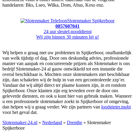
handelaren: Bks, Lseo, Wilka, Dom, Abus, Keso enz.
Slotenmaker Spijkerboor
0857607041
24 uur sleutel-nooddienst
Wij zijn binnen 30 minuten bij u!
Wij helpen u graag met uw problemen in Spijkerboor, onafhankelijk
van welk tijdstip of dag. Door ons deskundig advies, professionele
manier van aanpak en concurrerende prijzen als Slotenmaker is ons
bedrijf Slotenmaker-24 al gauw ontwikkeld tot een instantie die
overal beschikbaar is. Mochten onze slotenmakers niet beschikbaar
zijn, dan schakelen wij de hulp in van een gecontroleerde zzp’er.
Vandaar dat wij altijd direct ter plaatse kunnen zijn, in en rondom
Spijkerboor. Onze klanten zijn erg tevreden over de door ons
geleverde diensten, en ook u kunt hier van gebruik maken. Wanneer
u een professionele slotenmaker zoekt in Spijkerboor of omgeving,
dan helpen wij u graag verder. We zijn partners van
loodgieter.mobi
voor het geval dat.
Slotenmaker-24.nl
»
Nederland
»
Drenthe
» Slotenmaker
Spijkerboor