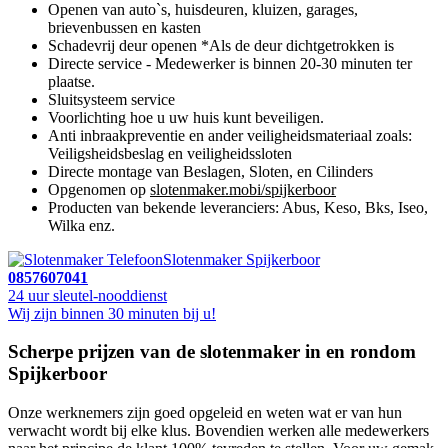
Openen van auto`s, huisdeuren, kluizen, garages,
brievenbussen en kasten
Schadevrij deur openen *Als de deur dichtgetrokken is
Directe service - Medewerker is binnen 20-30 minuten ter
plaatse.
Sluitsysteem service
Voorlichting hoe u uw huis kunt beveiligen.
Anti inbraakpreventie en ander veiligheidsmateriaal zoals:
Veiligsheidsbeslag en veiligheidssloten
Directe montage van Beslagen, Sloten, en Cilinders
Opgenomen op
slotenmaker.mobi/spijkerboor
Producten van bekende leveranciers: Abus, Keso, Bks, Iseo,
Wilka enz.
Slotenmaker Spijkerboor
0857607041
24 uur sleutel-nooddienst
Wij zijn binnen 30 minuten bij u!
Scherpe prijzen van de slotenmaker in en rondom
Spijkerboor
Onze werknemers zijn goed opgeleid en weten wat er van hun
verwacht wordt bij elke klus. Bovendien werken alle medewerkers