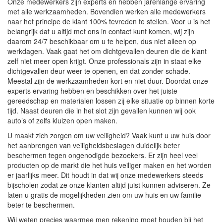
Onze medewerkers zijn experts en hebben jarenlange ervaring
met alle werkzaamheden. Bovendien werken alle medewerkers
naar het principe de klant 100% tevreden te stellen. Voor u is het
belangrijk dat u altijd met ons in contact kunt komen, wij zijn
daarom 24/7 beschikbaar om u te helpen, dus niet alleen op
werkdagen. Vaak gaat het om dichtgevallen deuren die de klant
zelf niet meer open krijgt. Onze professionals zijn in staat elke
dichtgevallen deur weer te openen, en dat zonder schade.
Meestal zijn de werkzaamheden kort en niet duur. Doordat onze
experts ervaring hebben en beschikken over het juiste
gereedschap en materialen lossen zij elke situatie op binnen korte
tijd. Naast deuren die in het slot zijn gevallen kunnen wij ook
auto’s of zelfs kluizen open maken.
U maakt zich zorgen om uw veiligheid? Vaak kunt u uw huis door
het aanbrengen van veiligheidsbeslagen duidelijk beter
beschermen tegen ongenodigde bezoekers. Er zijn heel veel
producten op de markt die het huis veiliger maken en het worden
er jaarlijks meer. Dit houdt in dat wij onze medewerkers steeds
bijscholen zodat ze onze klanten altijd juist kunnen adviseren. Ze
laten u gratis de mogelijkheden zien om uw huis en uw familie
beter te beschermen.
Wij weten precies waarmee men rekening moet houden bij het