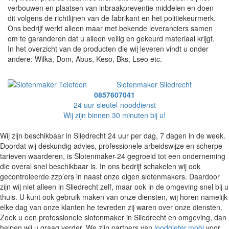
verbouwen en plaatsen van inbraakpreventie middelen en doen
dit volgens de richtlijnen van de fabrikant en het politiekeurmerk.
Ons bedrijf werkt alleen maar met bekende leveranciers samen
om te garanderen dat u alleen veilig en gekeurd materiaal krijgt.
In het overzicht van de producten die wij leveren vindt u onder
andere: Wilka, Dom, Abus, Keso, Bks, Lseo etc.
Slotenmaker Sliedrecht
0857607041
24 uur sleutel-nooddienst
Wij zijn binnen 30 minuten bij u!
Wij zijn beschikbaar in Sliedrecht 24 uur per dag, 7 dagen in de week.
Doordat wij deskundig advies, professionele arbeidswijze en scherpe
tarieven waarderen, is Slotenmaker-24 gegroeid tot een onderneming
die overal snel beschikbaar is. In ons bedrijf schakelen wij ook
gecontroleerde zzp’ers in naast onze eigen slotenmakers. Daardoor
zijn wij niet alleen in Sliedrecht zelf, maar ook in de omgeving snel bij u
thuis. U kunt ook gebruik maken van onze diensten, wij horen namelijk
elke dag van onze klanten he tevreden zij waren over onze diensten.
Zoek u een professionele slotenmaker in Sliedrecht en omgeving, dan
helpen wij u graag verder. We zijn partners van
loodgieter.mobi
voor