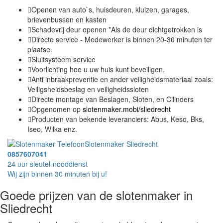
Openen van auto`s, huisdeuren, kluizen, garages,
brievenbussen en kasten
Schadevrij deur openen *Als de deur dichtgetrokken is
Directe service - Medewerker is binnen 20-30 minuten ter
plaatse.
Sluitsysteem service
Voorlichting hoe u uw huis kunt beveiligen.
Anti inbraakpreventie en ander veiligheidsmateriaal zoals:
Veiligsheidsbeslag en veiligheidssloten
Directe montage van Beslagen, Sloten, en Cilinders
Opgenomen op
slotenmaker.mobi/sliedrecht
Producten van bekende leveranciers: Abus, Keso, Bks,
Iseo, Wilka enz.
Slotenmaker Sliedrecht
0857607041
24 uur sleutel-nooddienst
Wij zijn binnen 30 minuten bij u!
Goede prijzen van de slotenmaker in
Sliedrecht