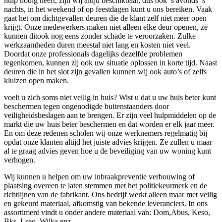
hulp nodig heeft, zijn wij altijd beschikbaar, dus ook ’s avonds ’s
nachts, in het weekend of op feestdagen kunt u ons bereiken. Vaak
gaat het om dichtgevallen deuren die de klant zelf niet meer open
krijgt. Onze medewerkers maken niet alleen elke deur openen, ze
kunnen ditook nog eens zonder schade te veroorzaken. Zulke
werkzaamheden duren meestal niet lang en kosten niet veel.
Doordat onze professionals dagelijks dezelfde problemen
tegenkomen, kunnen zij ook uw situatie oplossen in korte tijd. Naast
deuren die in het slot zijn gevallen kunnen wij ook auto’s of zelfs
kluizen open maken.
voelt u zich soms niet veilig in huis? Wist u dat u uw huis beter kunt
beschermen tegen ongenodigde buitenstaanders door
veiligheidsbeslagen aan te brengen. Er zijn veel hulpmiddelen op de
markt die uw huis beter beschermen en dat worden er elk jaar meer.
En om deze redenen scholen wij onze werknemers regelmatig bij
opdat onze klanten altijd het juiste advies krijgen. Ze zullen u maar
al te graag advies geven hoe u de beveiliging van uw woning kunt
verhogen.
Wij kunnen u helpen om uw inbraakpreventie verbouwing of
plaatsing overeen te laten stemmen met het politiekeurmerk en de
richtlijnen van de fabrikant. Ons bedrijf werkt alleen maar met veilig
en gekeurd materiaal, afkomstig van bekende leveranciers. In ons
assortiment vindt u onder andere materiaal van: Dom,Abus, Keso,
Bks, Lseo, Wilka enz.