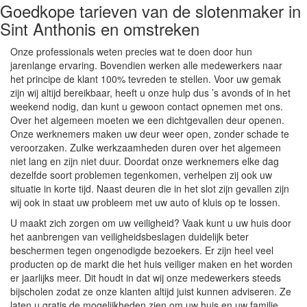
Goedkope tarieven van de slotenmaker in
Sint Anthonis en omstreken
Onze professionals weten precies wat te doen door hun
jarenlange ervaring. Bovendien werken alle medewerkers naar
het principe de klant 100% tevreden te stellen. Voor uw gemak
zijn wij altijd bereikbaar, heeft u onze hulp dus ’s avonds of in het
weekend nodig, dan kunt u gewoon contact opnemen met ons.
Over het algemeen moeten we een dichtgevallen deur openen.
Onze werknemers maken uw deur weer open, zonder schade te
veroorzaken. Zulke werkzaamheden duren over het algemeen
niet lang en zijn niet duur. Doordat onze werknemers elke dag
dezelfde soort problemen tegenkomen, verhelpen zij ook uw
situatie in korte tijd. Naast deuren die in het slot zijn gevallen zijn
wij ook in staat uw probleem met uw auto of kluis op te lossen.
U maakt zich zorgen om uw veiligheid? Vaak kunt u uw huis door
het aanbrengen van veiligheidsbeslagen duidelijk beter
beschermen tegen ongenodigde bezoekers. Er zijn heel veel
producten op de markt die het huis veiliger maken en het worden
er jaarlijks meer. Dit houdt in dat wij onze medewerkers steeds
bijscholen zodat ze onze klanten altijd juist kunnen adviseren. Ze
laten u gratis de mogelijkheden zien om uw huis en uw familie