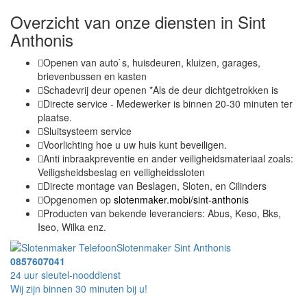
Overzicht van onze diensten in Sint
Anthonis
Openen van auto`s, huisdeuren, kluizen, garages,
brievenbussen en kasten
Schadevrij deur openen *Als de deur dichtgetrokken is
Directe service - Medewerker is binnen 20-30 minuten ter
plaatse.
Sluitsysteem service
Voorlichting hoe u uw huis kunt beveiligen.
Anti inbraakpreventie en ander veiligheidsmateriaal zoals:
Veiligsheidsbeslag en veiligheidssloten
Directe montage van Beslagen, Sloten, en Cilinders
Opgenomen op
slotenmaker.mobi/sint-anthonis
Producten van bekende leveranciers: Abus, Keso, Bks,
Iseo, Wilka enz.
Slotenmaker Sint Anthonis
0857607041
24 uur sleutel-nooddienst
Wij zijn binnen 30 minuten bij u!