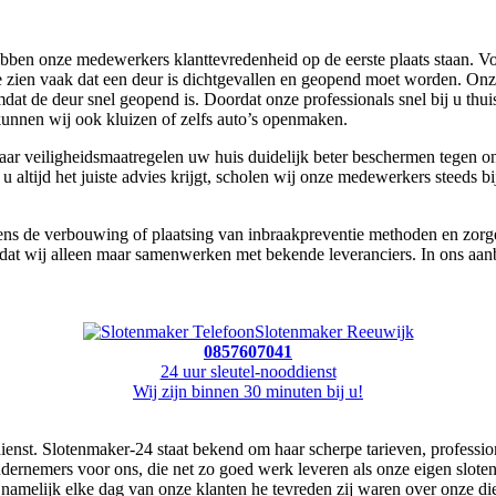
bben onze medewerkers klanttevredenheid op de eerste plaats staan. Vo
e zien vaak dat een deur is dichtgevallen en geopend moet worden. Onz
t de deur snel geopend is. Doordat onze professionals snel bij u thuis
kunnen wij ook kluizen of zelfs auto’s openmaken.
aar veiligheidsmaatregelen uw huis duidelijk beter beschermen tegen on
u altijd het juiste advies krijgt, scholen wij onze medewerkers steeds b
ns de verbouwing of plaatsing van inbraakpreventie methoden en zorgen
mdat wij alleen maar samenwerken met bekende leveranciers. In ons aanb
Slotenmaker Reeuwijk
0857607041
24 uur sleutel-nooddienst
Wij zijn binnen 30 minuten bij u!
n dienst. Slotenmaker-24 staat bekend om haar scherpe tarieven, profe
 ondernemers voor ons, die net zo goed werk leveren als onze eigen slo
namelijk elke dag van onze klanten he tevreden zij waren over onze d