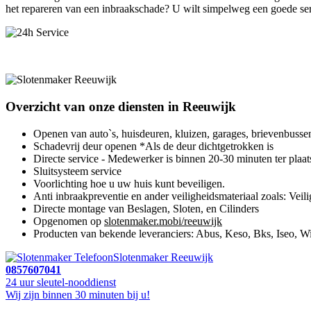
het repareren van een inbraakschade? U wilt simpelweg een goede ser
Overzicht van onze diensten in Reeuwijk
Openen van auto`s, huisdeuren, kluizen, garages, brievenbusse
Schadevrij deur openen *Als de deur dichtgetrokken is
Directe service - Medewerker is binnen 20-30 minuten ter plaat
Sluitsysteem service
Voorlichting hoe u uw huis kunt beveiligen.
Anti inbraakpreventie en ander veiligheidsmateriaal zoals: Veili
Directe montage van Beslagen, Sloten, en Cilinders
Opgenomen op
slotenmaker.mobi/reeuwijk
Producten van bekende leveranciers: Abus, Keso, Bks, Iseo, Wi
Slotenmaker Reeuwijk
0857607041
24 uur sleutel-nooddienst
Wij zijn binnen 30 minuten bij u!