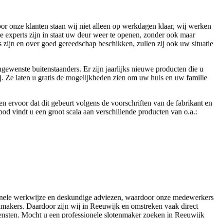
or onze klanten staan wij niet alleen op werkdagen klaar, wij werken
e experts zijn in staat uw deur weer te openen, zonder ook maar
 zijn en over goed gereedschap beschikken, zullen zij ook uw situatie
gewenste buitenstaanders. Er zijn jaarlijks nieuwe producten die u
ij. Ze laten u gratis de mogelijkheden zien om uw huis en uw familie
 ervoor dat dit gebeurt volgens de voorschriften van de fabrikant en
od vindt u een groot scala aan verschillende producten van o.a.:
ssionele werkwijze en deskundige adviezen, waardoor onze medewerkers
tenmakers. Daardoor zijn wij in Reeuwijk en omstreken vaak direct
iensten. Mocht u een professionele slotenmaker zoeken in Reeuwijk