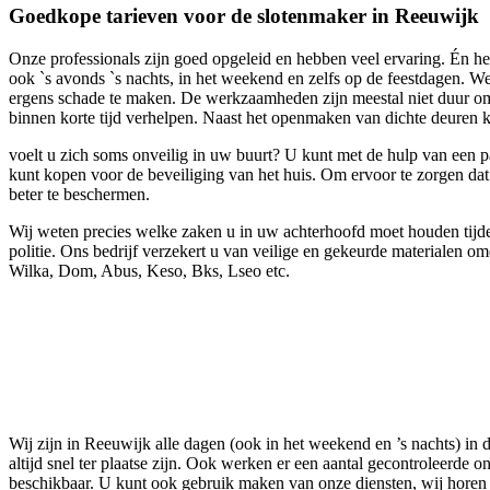
Goedkope tarieven voor de slotenmaker in Reeuwijk
Onze professionals zijn goed opgeleid en hebben veel ervaring. Én he
ook `s avonds `s nachts, in het weekend en zelfs op de feestdagen. W
ergens schade te maken. De werkzaamheden zijn meestal niet duur omda
binnen korte tijd verhelpen. Naast het openmaken van dichte deuren 
voelt u zich soms onveilig in uw buurt? U kunt met de hulp van een p
kunt kopen voor de beveiliging van het huis. Om ervoor te zorgen dat 
beter te beschermen.
Wij weten precies welke zaken u in uw achterhoofd moet houden tijde
politie. Ons bedrijf verzekert u van veilige en gekeurde materialen o
Wilka, Dom, Abus, Keso, Bks, Lseo etc.
Wij zijn in Reeuwijk alle dagen (ook in het weekend en ’s nachts) i
altijd snel ter plaatse zijn. Ook werken er een aantal gecontroleerde
beschikbaar. U kunt ook gebruik maken van onze diensten, wij horen 