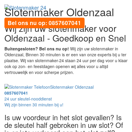
Slotenmaker Oldenzaal
Toggl
navig
Bel ons nu op: 0857607041
Wij zijn uw slotenmaker voor
Oldenzaal - Goedkoop en Snel
Buitengesloten? Bel ons nu op!
Wij zijn uw slotenmaker in
Oldenzaal, Binnen 30 minuten is er een van onze experts bij u ter
plaatse. Wij van slotenmaker-24 staan 24 uur per dag voor u klaar
ook op zon- en feestdagen openen wij alles voor u altijd
vertrouwelijk en voor scherpe prijzen.
Slotenmaker Oldenzaal
0857607041
24 uur sleutel-nooddienst
Wij zijn binnen 30 minuten bij u!
Is uw voordeur in het slot gevallen? Is
de sleutel half gebroken in uw slot? Of