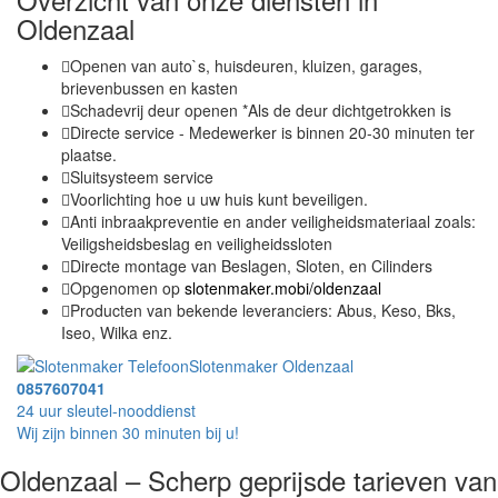
Oldenzaal
Openen van auto`s, huisdeuren, kluizen, garages,
brievenbussen en kasten
Schadevrij deur openen *Als de deur dichtgetrokken is
Directe service - Medewerker is binnen 20-30 minuten ter
plaatse.
Sluitsysteem service
Voorlichting hoe u uw huis kunt beveiligen.
Anti inbraakpreventie en ander veiligheidsmateriaal zoals:
Veiligsheidsbeslag en veiligheidssloten
Directe montage van Beslagen, Sloten, en Cilinders
Opgenomen op
slotenmaker.mobi/oldenzaal
Producten van bekende leveranciers: Abus, Keso, Bks,
Iseo, Wilka enz.
Slotenmaker Oldenzaal
0857607041
24 uur sleutel-nooddienst
Wij zijn binnen 30 minuten bij u!
Oldenzaal – Scherp geprijsde tarieven van