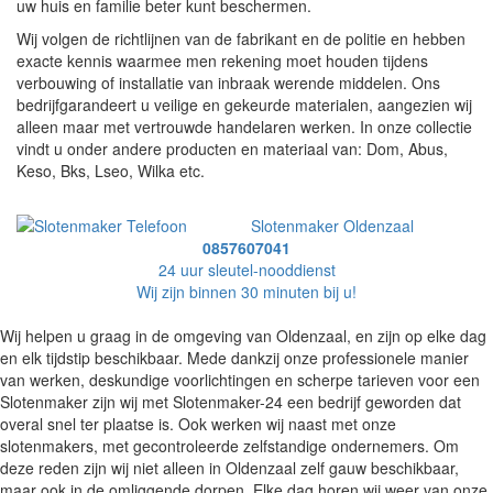
uw huis en familie beter kunt beschermen.
Wij volgen de richtlijnen van de fabrikant en de politie en hebben
exacte kennis waarmee men rekening moet houden tijdens
verbouwing of installatie van inbraak werende middelen. Ons
bedrijfgarandeert u veilige en gekeurde materialen, aangezien wij
alleen maar met vertrouwde handelaren werken. In onze collectie
vindt u onder andere producten en materiaal van: Dom, Abus,
Keso, Bks, Lseo, Wilka etc.
Slotenmaker Oldenzaal
0857607041
24 uur sleutel-nooddienst
Wij zijn binnen 30 minuten bij u!
Wij helpen u graag in de omgeving van Oldenzaal, en zijn op elke dag
en elk tijdstip beschikbaar. Mede dankzij onze professionele manier
van werken, deskundige voorlichtingen en scherpe tarieven voor een
Slotenmaker zijn wij met Slotenmaker-24 een bedrijf geworden dat
overal snel ter plaatse is. Ook werken wij naast met onze
slotenmakers, met gecontroleerde zelfstandige ondernemers. Om
deze reden zijn wij niet alleen in Oldenzaal zelf gauw beschikbaar,
maar ook in de omliggende dorpen. Elke dag horen wij weer van onze