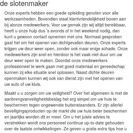
de slotenmaker
Onze experts hebben een goede opleiding genoten voor alle
werkzaamheden. Bovendien staat klantvriendelijkheid boven aan
bij alonze medewerkers. Voor uw gemak zijn wij altijd bereikbaar,
heeft u onze hulp dus ’s avonds of in het weekend nodig, dan
kunt u gewoon contact opnemen met ons. Normaal gesproken
gaat het om het openen van dichtgevallen deuren. Onze experts
krijgen uw deur weer open, zonder ook maar enige schade. Onze
medewerkers zijn snel en hierdoor is het vaak niet duur om uw
deur weer open te maken. Doordat onze medewerkers
professioneel te werk gaan met goed materiaal en gereedschap
kunnen zij elke situatie snel oplossen. Naast dichte deuren
openmaken kunnen wij ook van dienst zijn met het openen van
uw auto of uw kluis.
Maakt u u zorgen om uw veiligheid? Over het algemeen is met de
aanbrengvanveiligheidsbeslag het erg simpel om uw huis te
beschermen tegen ongewenste buitenstaanders. Er zijn allerlei
beveiligingsproducten op de markt die uw huis beter beschermen
en jaarlijks worden dit er meer. Om u het juiste advies te
verstrekken wordt ons personeel continue up-to-date gehouden
over de laatste ontwikkelingen. Ze geven u gratis extra tips hoe u