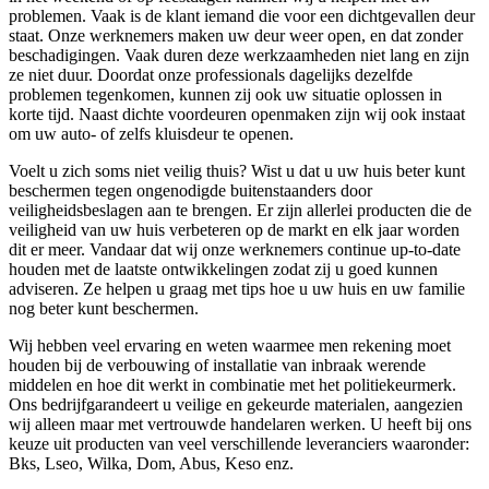
problemen. Vaak is de klant iemand die voor een dichtgevallen deur
staat. Onze werknemers maken uw deur weer open, en dat zonder
beschadigingen. Vaak duren deze werkzaamheden niet lang en zijn
ze niet duur. Doordat onze professionals dagelijks dezelfde
problemen tegenkomen, kunnen zij ook uw situatie oplossen in
korte tijd. Naast dichte voordeuren openmaken zijn wij ook instaat
om uw auto- of zelfs kluisdeur te openen.
Voelt u zich soms niet veilig thuis? Wist u dat u uw huis beter kunt
beschermen tegen ongenodigde buitenstaanders door
veiligheidsbeslagen aan te brengen. Er zijn allerlei producten die de
veiligheid van uw huis verbeteren op de markt en elk jaar worden
dit er meer. Vandaar dat wij onze werknemers continue up-to-date
houden met de laatste ontwikkelingen zodat zij u goed kunnen
adviseren. Ze helpen u graag met tips hoe u uw huis en uw familie
nog beter kunt beschermen.
Wij hebben veel ervaring en weten waarmee men rekening moet
houden bij de verbouwing of installatie van inbraak werende
middelen en hoe dit werkt in combinatie met het politiekeurmerk.
Ons bedrijfgarandeert u veilige en gekeurde materialen, aangezien
wij alleen maar met vertrouwde handelaren werken. U heeft bij ons
keuze uit producten van veel verschillende leveranciers waaronder:
Bks, Lseo, Wilka, Dom, Abus, Keso enz.