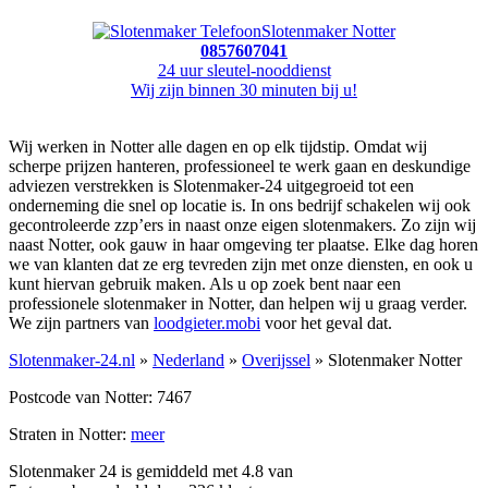
Slotenmaker Notter
0857607041
24 uur sleutel-nooddienst
Wij zijn binnen 30 minuten bij u!
Wij werken in Notter alle dagen en op elk tijdstip. Omdat wij
scherpe prijzen hanteren, professioneel te werk gaan en deskundige
adviezen verstrekken is Slotenmaker-24 uitgegroeid tot een
onderneming die snel op locatie is. In ons bedrijf schakelen wij ook
gecontroleerde zzp’ers in naast onze eigen slotenmakers. Zo zijn wij
naast Notter, ook gauw in haar omgeving ter plaatse. Elke dag horen
we van klanten dat ze erg tevreden zijn met onze diensten, en ook u
kunt hiervan gebruik maken. Als u op zoek bent naar een
professionele slotenmaker in Notter, dan helpen wij u graag verder.
We zijn partners van
loodgieter.mobi
voor het geval dat.
Slotenmaker-24.nl
»
Nederland
»
Overijssel
» Slotenmaker Notter
Postcode van Notter: 7467
Straten in Notter:
meer
Slotenmaker 24 is gemiddeld met
4.8
van