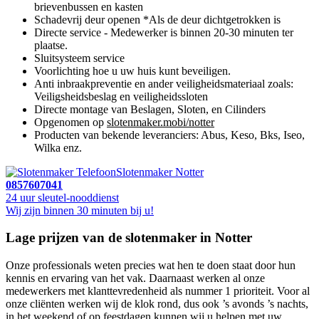
brievenbussen en kasten
Schadevrij deur openen *Als de deur dichtgetrokken is
Directe service - Medewerker is binnen 20-30 minuten ter
plaatse.
Sluitsysteem service
Voorlichting hoe u uw huis kunt beveiligen.
Anti inbraakpreventie en ander veiligheidsmateriaal zoals:
Veiligsheidsbeslag en veiligheidssloten
Directe montage van Beslagen, Sloten, en Cilinders
Opgenomen op
slotenmaker.mobi/notter
Producten van bekende leveranciers: Abus, Keso, Bks, Iseo,
Wilka enz.
Slotenmaker Notter
0857607041
24 uur sleutel-nooddienst
Wij zijn binnen 30 minuten bij u!
Lage prijzen van de slotenmaker in Notter
Onze professionals weten precies wat hen te doen staat door hun
kennis en ervaring van het vak. Daarnaast werken al onze
medewerkers met klanttevredenheid als nummer 1 prioriteit. Voor al
onze cliënten werken wij de klok rond, dus ook ’s avonds ’s nachts,
in het weekend of op feestdagen kunnen wij u helpen met uw