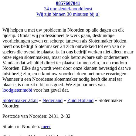
0857607041
24 uur sleutel-nooddienst
Wij zijn binnen 30 minuten bij u!
Wij helpen u met uw probleem in Noorden op alle dagen en elk
tijdstip. Omdat wij professioneel te werk gaan, deskundige
voorlichtingen geven en scherpe tarieven als Slotenmaker bieden,
heeft ons bedrijf Slotenmaker-24 zich ontwikkeld tot een van de
spelers die overal te plaatse is. In ons bedrijf werken niet alleen maar
onze eigen slotenmakers, maar ook betrouwbare sub ondernemers.
Vandaar dat wij altijd direct ter plaatse kunnen zijn, in en rondom
Noorden. Elke dag wordt weer door onze klanten bevestigd dat we
juist bezig zijn, en u kunt uw voordeel doen met onze ervaringen.
Wanneer u een Noordense slotenmaker nodig heeft die snel ter
plaatse, is dan zit u bij ons goed. We zijn partners van
loodgieter.mobi
voor het geval dat.
Slotenmaker-24.nl
»
Nederland
»
Zuid-Holland
» Slotenmaker
Noorden
Postcode van Noorden: 2431, 2432
Straten in Noorden:
meer