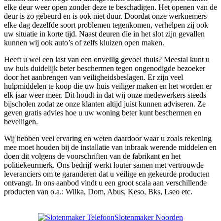
elke deur weer open zonder deze te beschadigen. Het openen van de
deur is zo gebeurd en is ook niet duur. Doordat onze werknemers
elke dag dezelfde soort problemen tegenkomen, verhelpen zij ook
uw situatie in korte tijd. Naast deuren die in het slot zijn gevallen
kunnen wij ook auto’s of zelfs kluizen open maken.
Heeft u wel een last van een onveilig gevoel thuis? Meestal kunt u
uw huis duidelijk beter beschermen tegen ongenodigde bezoeker
door het aanbrengen van veiligheidsbeslagen. Er zijn veel
hulpmiddelen te koop die uw huis veiliger maken en het worden er
elk jaar weer meer. Dit houdt in dat wij onze medewerkers steeds
bijscholen zodat ze onze klanten altijd juist kunnen adviseren. Ze
geven gratis advies hoe u uw woning beter kunt beschermen en
beveiligen.
Wij hebben veel ervaring en weten daardoor waar u zoals rekening
mee moet houden bij de installatie van inbraak werende middelen en
doen dit volgens de voorschriften van de fabrikant en het
politiekeurmerk. Ons bedrijf werkt louter samen met vertrouwde
leveranciers om te garanderen dat u veilige en gekeurde producten
ontvangt. In ons aanbod vindt u een groot scala aan verschillende
producten van o.a.: Wilka, Dom, Abus, Keso, Bks, Lseo etc.
Slotenmaker Noorden