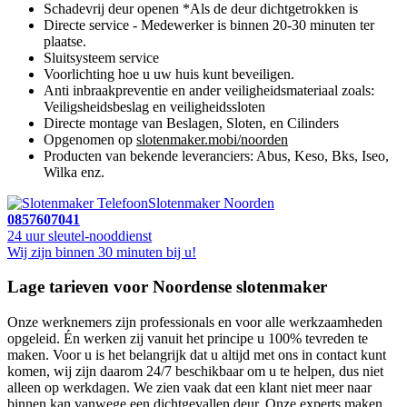
Schadevrij deur openen *Als de deur dichtgetrokken is
Directe service - Medewerker is binnen 20-30 minuten ter
plaatse.
Sluitsysteem service
Voorlichting hoe u uw huis kunt beveiligen.
Anti inbraakpreventie en ander veiligheidsmateriaal zoals:
Veiligsheidsbeslag en veiligheidssloten
Directe montage van Beslagen, Sloten, en Cilinders
Opgenomen op
slotenmaker.mobi/noorden
Producten van bekende leveranciers: Abus, Keso, Bks, Iseo,
Wilka enz.
Slotenmaker Noorden
0857607041
24 uur sleutel-nooddienst
Wij zijn binnen 30 minuten bij u!
Lage tarieven voor Noordense slotenmaker
Onze werknemers zijn professionals en voor alle werkzaamheden
opgeleid. Én werken zij vanuit het principe u 100% tevreden te
maken. Voor u is het belangrijk dat u altijd met ons in contact kunt
komen, wij zijn daarom 24/7 beschikbaar om u te helpen, dus niet
alleen op werkdagen. We zien vaak dat een klant niet meer naar
binnen kan vanwege een dichtgevallen deur. Onze experts maken