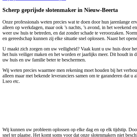
Scherp geprijsde slotenmaker in Nieuw-Beerta
Onze professionals weten precies wat te doen door hun jarenlange erva
alleen op werkdagen, maar ook ’s nachts, ’s avond, in het weekend en
weer uw huis te betreden, en dat zonder schade te veroorzaken. Nor
en gereedschap kunnen zij elke situatie snel oplossen. Naast het ope
U maakt zich zorgen om uw veiligheid? Vaak kunt u uw huis door het 
het huis veiliger maken en het worden er jaarlijks meer. Dit houdt in 
uw huis en uw familie beter te beschermen.
Wij weten precies waarmee men rekening moet houden bij het verbouwe
alleen maar met bekende leveranciers samen om te garanderen dat u al
Lseo etc.
Wij kunnen uw probleem oplossen op elke dag en op elk tijdstip. Door
snel ter plaatse. Het komt soms voor dat onze slotenmakers niet besc