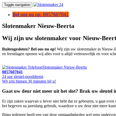
Toggle navigation
Bel ons nu op: 0857607041
Slotenmaker Nieuw-Beerta
Wij zijn uw slotenmaker voor Nieuw-Beert
Buitengesloten? Bel ons nu op!
Wij zijn uw slotenmaker in Nieuw-Bee
en feestdagen openen wij alles voor u altijd vertrouwelijk en voor sch
Slotenmaker Nieuw-Beerta
0857607041
24 uur sleutel-nooddienst
Wij zijn binnen 30 minuten bij u!
Gaat uw deur niet meer uit het slot? Brak uw sleutel i
Er zijn zaken waarvan u liever niet hebt dat ze gebeuren, u gaat even s
het begeven na jarenlang gebruik, waardoor u uw deur niet meer kunt o
Bijna iedereen heeft een van deze omstandigheden wel eens ondervond