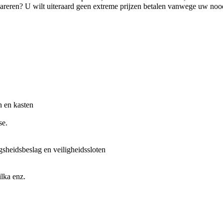
pareren? U wilt uiteraard geen extreme prijzen betalen vanwege uw no
n en kasten
se.
gsheidsbeslag en veiligheidssloten
lka enz.