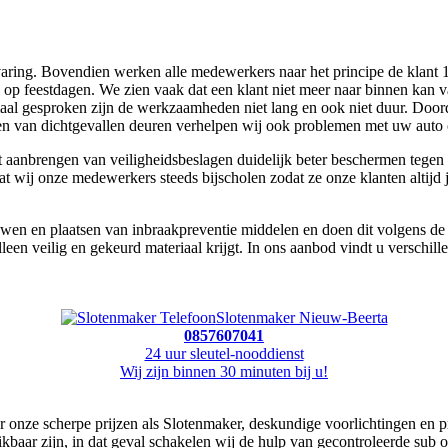
ring. Bovendien werken alle medewerkers naar het principe de klant 100%
 op feestdagen. We zien vaak dat een klant niet meer naar binnen kan 
maal gesproken zijn de werkzaamheden niet lang en ook niet duur. Door
nen van dichtgevallen deuren verhelpen wij ook problemen met uw auto o
aanbrengen van veiligheidsbeslagen duidelijk beter beschermen tegen 
dat wij onze medewerkers steeds bijscholen zodat ze onze klanten altijd
n en plaatsen van inbraakpreventie middelen en doen dit volgens de ric
leen veilig en gekeurd materiaal krijgt. In ons aanbod vindt u versch
Slotenmaker Nieuw-Beerta
0857607041
24 uur sleutel-nooddienst
Wij zijn binnen 30 minuten bij u!
 onze scherpe prijzen als Slotenmaker, deskundige voorlichtingen en pr
hikbaar zijn, in dat geval schakelen wij de hulp van gecontroleerde sub