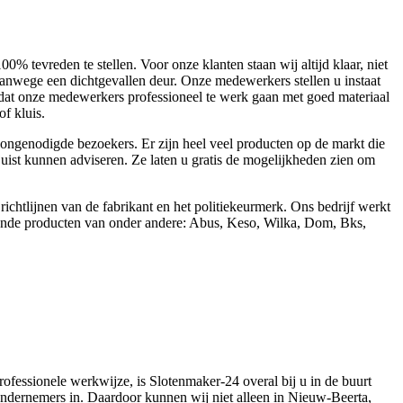
 tevreden te stellen. Voor onze klanten staan wij altijd klaar, niet
vanwege een dichtgevallen deur. Onze medewerkers stellen u instaat
dat onze medewerkers professioneel te werk gaan met goed materiaal
f kluis.
ongenodigde bezoekers. Er zijn heel veel producten op de markt die
 juist kunnen adviseren. Ze laten u gratis de mogelijkheden zien om
htlijnen van de fabrikant en het politiekeurmerk. Ons bedrijf werkt
illende producten van onder andere: Abus, Keso, Wilka, Dom, Bks,
ofessionele werkwijze, is Slotenmaker-24 overal bij u in de buurt
 ondernemers in. Daardoor kunnen wij niet alleen in Nieuw-Beerta,