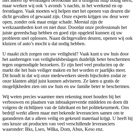
niet alleen op werkdagen bereikbaar als u dringend hulp nodig heeft,
maar werken wij ook ’s avonds ’s nachts, in het weekend en op
feestdagen. Vaak moeten wij helpen met het openen van deuren die
dicht gevallen of gewaaid zijn. Onze experts krijgen uw deur weer
open, zonder ook maar enige schade. Meestal zijn de
werkzaamheden kort en niet duur. Doordat onze professionals het
juiste gereedschap hebben en goed zijn opgeleid kunnen zij uw
probleem snel oplossen. Naast dichtgevallen deuren, openen wij ook
kluizen of auto’s mocht u dat nodig hebben.
U maakt zich zorgen om uw veiligheid? Vaak kunt u uw huis door
het aanbrengen van veiligheidsbeslagen duidelijk beter beschermen
tegen ongenodigde bezoekers. Er zijn heel veel producten op de
markt die het huis veiliger maken en het worden er jaarlijks meer.
Dit houdt in dat wij onze medewerkers steeds bijscholen zodat ze
onze klanten altijd juist kunnen adviseren. Ze laten u gratis de
mogelijkheden zien om uw huis en uw familie beter te beschermen.
Wij weten precies waarmee men rekening moet houden bij het
verbouwen en plaatsen van inbraakpreventie middelen en doen dit
volgens de richtlijnen van de fabrikant en het politiekeurmerk. Ons
bedrijf werkt alleen maar met bekende leveranciers samen om te
garanderen dat u alleen veilig en gekeurd materiaal krijgt. U heeft bij
ons keuze uit producten van veel verschillende leveranciers
waaronder: Bks, Lseo, Wilka, Dom, Abus, Keso enz.