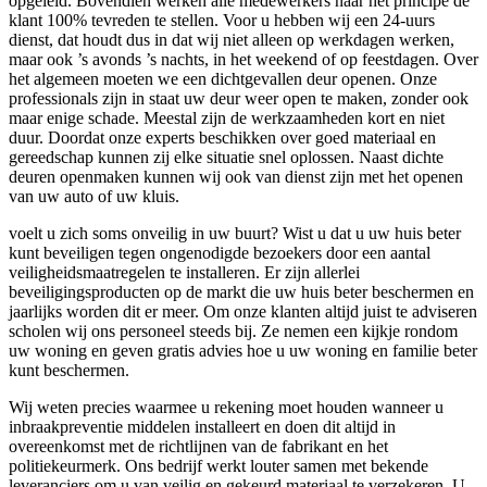
opgeleid. Bovendien werken alle medewerkers naar het principe de
klant 100% tevreden te stellen. Voor u hebben wij een 24-uurs
dienst, dat houdt dus in dat wij niet alleen op werkdagen werken,
maar ook ’s avonds ’s nachts, in het weekend of op feestdagen. Over
het algemeen moeten we een dichtgevallen deur openen. Onze
professionals zijn in staat uw deur weer open te maken, zonder ook
maar enige schade. Meestal zijn de werkzaamheden kort en niet
duur. Doordat onze experts beschikken over goed materiaal en
gereedschap kunnen zij elke situatie snel oplossen. Naast dichte
deuren openmaken kunnen wij ook van dienst zijn met het openen
van uw auto of uw kluis.
voelt u zich soms onveilig in uw buurt? Wist u dat u uw huis beter
kunt beveiligen tegen ongenodigde bezoekers door een aantal
veiligheidsmaatregelen te installeren. Er zijn allerlei
beveiligingsproducten op de markt die uw huis beter beschermen en
jaarlijks worden dit er meer. Om onze klanten altijd juist te adviseren
scholen wij ons personeel steeds bij. Ze nemen een kijkje rondom
uw woning en geven gratis advies hoe u uw woning en familie beter
kunt beschermen.
Wij weten precies waarmee u rekening moet houden wanneer u
inbraakpreventie middelen installeert en doen dit altijd in
overeenkomst met de richtlijnen van de fabrikant en het
politiekeurmerk. Ons bedrijf werkt louter samen met bekende
leveranciers om u van veilig en gekeurd materiaal te verzekeren. U