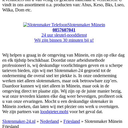
vindt in ons assortiment o.a. producten van: Abus, Keso, Bks, Lseo,
Wilka, Dom etc.
Slotenmaker Münein
0857607041
24 uur sleutel-nooddienst
Wij zijn binnen 30 minuten bij u!
Wij helpen u graag in de omgeving van Münein, en zijn op elke dag
en elk tijdstip beschikbaar. Doordat onze arbeidsmethode
professioneel is, wij deskundige voorlichtingen geven en u scherpe
tarieven bieden, zijn wij met Slotenmaker-24 gegroeid tot de
onderneming die overal snel ter plekke is. In onze onderneming
werken niet alleen slotenmakers, maar ook betrouwbare zzp’ers.
Daardoor kunnen wij niet alleen in Münein, maar ook in de
omgeving direct ter plaatse zijn. Wij zijn op de juiste manier bezig,
wat onze tevreden klanten elke dag weer bevestigen, profiteert ook
u van onze ervaringen. Mocht u een deskundige slotenaker in
Münein zoeken, dan laten wij met plezier ons werk u overtuigen.
We zijn partners van
loodgieter.mobi
voor het geval dat.
Slotenmaker-24.nl
»
Nederland
»
Friesland
» Slotenmaker Münein
Friesland