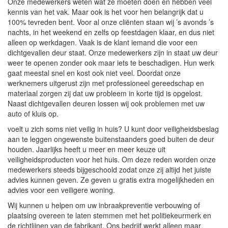
Onze medewerkers weten wat ze moeten doen en hebben veel
kennis van het vak. Maar ook is het voor hen belangrijk dat u
100% tevreden bent. Voor al onze cliënten staan wij ’s avonds ’s
nachts, in het weekend en zelfs op feestdagen klaar, en dus niet
alleen op werkdagen. Vaak is de klant iemand die voor een
dichtgevallen deur staat. Onze medewerkers zijn in staat uw deur
weer te openen zonder ook maar iets te beschadigen. Hun werk
gaat meestal snel en kost ook niet veel. Doordat onze
werknemers uitgerust zijn met professioneel gereedschap en
materiaal zorgen zij dat uw probleem in korte tijd is opgelost.
Naast dichtgevallen deuren lossen wij ook problemen met uw
auto of kluis op.
voelt u zich soms niet veilig in huis? U kunt door veiligheidsbeslag
aan te leggen ongewenste buitenstaanders goed buiten de deur
houden. Jaarlijks heeft u meer en meer keuze uit
veiligheidsproducten voor het huis. Om deze reden worden onze
medewerkers steeds bijgeschoold zodat onze zij altijd het juiste
advies kunnen geven. Ze geven u gratis extra mogelijkheden en
advies voor een veiligere woning.
Wij kunnen u helpen om uw inbraakpreventie verbouwing of
plaatsing overeen te laten stemmen met het politiekeurmerk en
de richtlijnen van de fabrikant. Ons bedrijf werkt alleen maar