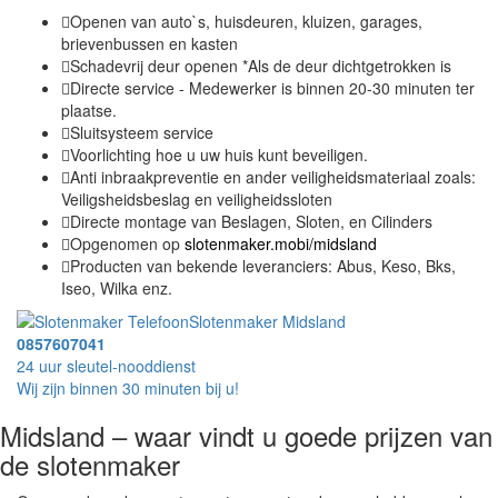
Openen van auto`s, huisdeuren, kluizen, garages,
brievenbussen en kasten
Schadevrij deur openen *Als de deur dichtgetrokken is
Directe service - Medewerker is binnen 20-30 minuten ter
plaatse.
Sluitsysteem service
Voorlichting hoe u uw huis kunt beveiligen.
Anti inbraakpreventie en ander veiligheidsmateriaal zoals:
Veiligsheidsbeslag en veiligheidssloten
Directe montage van Beslagen, Sloten, en Cilinders
Opgenomen op
slotenmaker.mobi/midsland
Producten van bekende leveranciers: Abus, Keso, Bks,
Iseo, Wilka enz.
Slotenmaker Midsland
0857607041
24 uur sleutel-nooddienst
Wij zijn binnen 30 minuten bij u!
Midsland – waar vindt u goede prijzen van
de slotenmaker