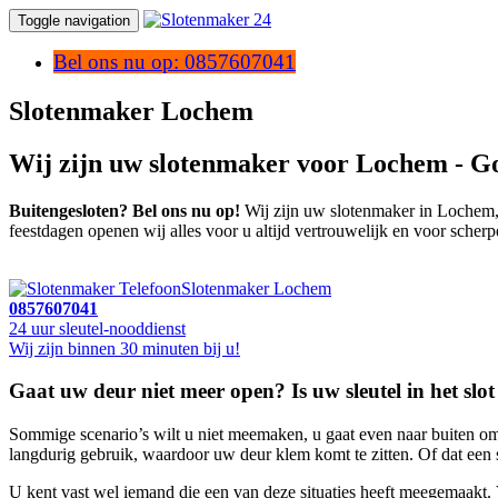
Toggle navigation
Bel ons nu op: 0857607041
Slotenmaker Lochem
Wij zijn uw slotenmaker voor Lochem - G
Buitengesloten? Bel ons nu op!
Wij zijn uw slotenmaker in Lochem, B
feestdagen openen wij alles voor u altijd vertrouwelijk en voor scherp
Slotenmaker Lochem
0857607041
24 uur sleutel-nooddienst
Wij zijn binnen 30 minuten bij u!
Gaat uw deur niet meer open? Is uw sleutel in het slot b
Sommige scenario’s wilt u niet meemaken, u gaat even naar buiten om d
langdurig gebruik, waardoor uw deur klem komt te zitten. Of dat een s
U kent vast wel iemand die een van deze situaties heeft meegemaakt.