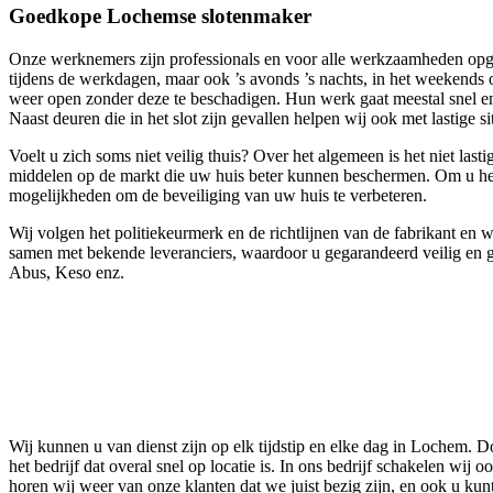
Goedkope Lochemse slotenmaker
Onze werknemers zijn professionals en voor alle werkzaamheden opgele
tijdens de werkdagen, maar ook ’s avonds ’s nachts, in het weekends 
weer open zonder deze te beschadigen. Hun werk gaat meestal snel en 
Naast deuren die in het slot zijn gevallen helpen wij ook met lastige si
Voelt u zich soms niet veilig thuis? Over het algemeen is het niet las
middelen op de markt die uw huis beter kunnen beschermen. Om u het j
mogelijkheden om de beveiliging van uw huis te verbeteren.
Wij volgen het politiekeurmerk en de richtlijnen van de fabrikant en
samen met bekende leveranciers, waardoor u gegarandeerd veilig en g
Abus, Keso enz.
Wij kunnen u van dienst zijn op elk tijdstip en elke dag in Lochem. Do
het bedrijf dat overal snel op locatie is. In ons bedrijf schakelen wi
horen wij weer van onze klanten dat we juist bezig zijn, en ook u kun