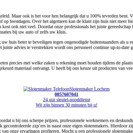
id. Maar ook is het voor hen belangrijk dat u 100% tevreden bent. Voor
of op feestdagen. Over het algemeen kan de klant zijn huis niet meer b
kost ook niet veel. Doordat onze professionals het juiste gereedschap
tuaties bij uw auto of zelfs uw kluis.
tig uw huis beter te beveiligen tegen ongenodigde buitenstaanders als u
uiste advies te verstrekken wordt ons personeel continue up-to-date g
 weten precies met welke zaken u rekening moet houden tijdens de plaat
ekeurd materiaal ontvangt. U heeft bij ons keuze uit producten van vee
Slotenmaker Lochem
0857607041
24 uur sleutel-nooddienst
Wij zijn binnen 30 minuten bij u!
ordat u bij ons scherpe prijzen, professionele werknemers en deskundige
j ook gecontroleerde zzp’ers in naast onze eigen slotenmakers. Hierdoor 
t van onze ervaringen profiteren. Mocht u een professionele slotenmaker 