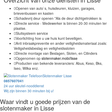
Openen van auto`s, huisdeuren, kluizen, garages,
brievenbussen en kasten
Schadevrij deur openen *Als de deur dichtgetrokken is
Directe service - Medewerker is binnen 20-30 minuten ter
plaatse.
Sluitsysteem service
Voorlichting hoe u uw huis kunt beveiligen.
Anti inbraakpreventie en ander veiligheidsmateriaal zoals:
Veiligsheidsbeslag en veiligheidssloten
Directe montage van Beslagen, Sloten, en Cilinders
Opgenomen op
slotenmaker.mobi/lisse
Producten van bekende leveranciers: Abus, Keso, Bks,
Iseo, Wilka enz.
Slotenmaker Lisse
0857607041
24 uur sleutel-nooddienst
Wij zijn binnen 30 minuten bij u!
Waar vindt u goede prijzen van de
slotenmaker in Lisse