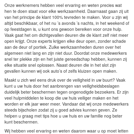
Onze werknemers hebben veel ervaring en weten precies wat
hen te doen staat voor elke werkzaamheid. Daarnaast gaan zij uit
van het principe de klant 100% tevreden te maken. Voor u zijn wij
altijd beschikbaar, of het nu ’s avonds ’s nachts, in het weekend of
op feestdagen is, u kunt ons gewoon bereiken voor onze hulp.
Vaak gaat het om dichtgevallen deuren die de klant zelf niet meer
open krijgt. Onze experts krijgen elke deur open, zonder schade
aan de deur of portiek. Zulke werkzaamheden duren over het
algemeen niet lang en zijn niet duur. Doordat onze medewerkers
snel ter plekke zijn en het juiste gereedschap hebben, kunnen zij
elke situatie snel oplossen. Naast deuren die in het slot zijn
gevallen kunnen wij ook auto’s of zelfs kluizen open maken.
Maakt u zich wel eens druk over de veiligheid in uw buurt? Vaak
kunt u uw huis door het aanbrengen van veiligheidsbeslagen
duidelijk beter beschermen tegen ongenodigde bezoekers. Er zijn
veel hulpmiddelen te koop die uw huis veiliger maken en het
worden er elk jaar weer meer. Vandaar dat wij onze medewerkers
steeds bijscholen zodat zij u goed advies kunnen geven. Ze
helpen u graag met tips hoe u uw huis en uw familie nog beter
kunt beschermen.
Wij hebben veel ervaring en weten daarom waar u op moet letten