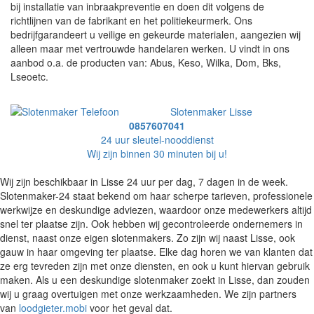
bij installatie van inbraakpreventie en doen dit volgens de
richtlijnen van de fabrikant en het politiekeurmerk. Ons
bedrijfgarandeert u veilige en gekeurde materialen, aangezien wij
alleen maar met vertrouwde handelaren werken. U vindt in ons
aanbod o.a. de producten van: Abus, Keso, Wilka, Dom, Bks,
Lseoetc.
Slotenmaker Lisse
0857607041
24 uur sleutel-nooddienst
Wij zijn binnen 30 minuten bij u!
Wij zijn beschikbaar in Lisse 24 uur per dag, 7 dagen in de week.
Slotenmaker-24 staat bekend om haar scherpe tarieven, professionele
werkwijze en deskundige adviezen, waardoor onze medewerkers altijd
snel ter plaatse zijn. Ook hebben wij gecontroleerde ondernemers in
dienst, naast onze eigen slotenmakers. Zo zijn wij naast Lisse, ook
gauw in haar omgeving ter plaatse. Elke dag horen we van klanten dat
ze erg tevreden zijn met onze diensten, en ook u kunt hiervan gebruik
maken. Als u een deskundige slotenmaker zoekt in Lisse, dan zouden
wij u graag overtuigen met onze werkzaamheden. We zijn partners
van
loodgieter.mobi
voor het geval dat.