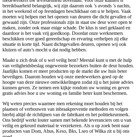
medewerkers uw tevredenheid bovenaan. Voor onze klanten is
bereikbaarheid belangrijk, wij zijn daarom ook ’s avonds ’s nachts,
in het weekend of op feestdagen beschikbaar om u te helpen. Vaak
moeten wij helpen met het openen van deuren die dicht gevallen of
gewaaid zijn. Onze professionals zijn in staat uw deur weer open te
maken, zonder ook maar enige schade. De klus is snel geklaard en
daardoor is het vaak vrij goedkoop. Doordat onze werknemers
beschikken over goed gereedschap en ervaring verhelpen zij elke
situatie in korte tijd. Naast dichtgevallen deuren, openen wij ook
kluizen of auto’s mocht u dat nodig hebben.
Maakt u zich druk of u wel veilig bent? Meestal kunt u met de hulp
van veiligheidsbeslag ongewenste bezoekers buiten de deur houden.
Jaarlijks komen er meer producten op de markt die uw huis beter
beveiligen. Daarom houden wij onze medewerkers goed op de
hoogte van deze nieuwe ontwikkelingen zodat zij u het juiste advies
kunnen geven. Ze nemen een kijkje rondom uw woning en geven
gratis advies hoe u uw woning en familie beter kunt beschermen.
Wij weten precies waarmee men rekening moet houden bij het
plaatsen of verbouwen van inbraakpreventie methoden en volgen
hierbij altijd de richtlijnen van de fabrikant en het politiekeurmerk.
Ons bedrijf werkt louter samen met bekende leveranciers om u van
veilig en gekeurd materiaal te verzekeren. Als u op zoek bent naar
producten van Dom, Abus, Keso, Bks, Lseo of Wilka zit u bij ons
goed.