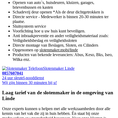
Openen van auto`s, huisdeuren, kluizen, garages,
brievenbussen en kasten
Schadevrij deur openen *Als de deur dichtgetrokken is
Directe service - Medewerker is binnen 20-30 minuten ter
plaatse.
Sluitsysteem service
Voorlichting hoe u uw huis kunt beveiligen.
Anti inbraakpreventie en ander veiligheidsmateriaal zoals:
Veiligsheidsbeslag en veiligheidssloten
Directe montage van Beslagen, Sloten, en Cilinders
Opgenomen op
slotenmaker.mobi/linde
Producten van bekende leveranciers: Abus, Keso, Bks, Iseo,
Wilka enz.
Slotenmaker Linde
0857607041
24 uur sleutel-nooddienst
Wij zijn binnen 30 minuten bij u!
Laag tarief van de slotenmaker in de omgeving van
Linde
Onze experts kunnen u helpen met alle werkzaamheden door alle
kennis van het vak die zij in huis hebben. Én staat bij onze