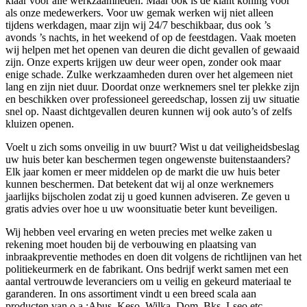
klaar voor alle werkzaamheden. Maar ook is de klant koning voor
als onze medewerkers. Voor uw gemak werken wij niet alleen
tijdens werkdagen, maar zijn wij 24/7 beschikbaar, dus ook ’s
avonds ’s nachts, in het weekend of op de feestdagen. Vaak moeten
wij helpen met het openen van deuren die dicht gevallen of gewaaid
zijn. Onze experts krijgen uw deur weer open, zonder ook maar
enige schade. Zulke werkzaamheden duren over het algemeen niet
lang en zijn niet duur. Doordat onze werknemers snel ter plekke zijn
en beschikken over professioneel gereedschap, lossen zij uw situatie
snel op. Naast dichtgevallen deuren kunnen wij ook auto’s of zelfs
kluizen openen.
Voelt u zich soms onveilig in uw buurt? Wist u dat veiligheidsbeslag
uw huis beter kan beschermen tegen ongewenste buitenstaanders?
Elk jaar komen er meer middelen op de markt die uw huis beter
kunnen beschermen. Dat betekent dat wij al onze werknemers
jaarlijks bijscholen zodat zij u goed kunnen adviseren. Ze geven u
gratis advies over hoe u uw woonsituatie beter kunt beveiligen.
Wij hebben veel ervaring en weten precies met welke zaken u
rekening moet houden bij de verbouwing en plaatsing van
inbraakpreventie methodes en doen dit volgens de richtlijnen van het
politiekeurmerk en de fabrikant. Ons bedrijf werkt samen met een
aantal vertrouwde leveranciers om u veilig en gekeurd materiaal te
garanderen. In ons assortiment vindt u een breed scala aan
producten van o.a.:Abus, Keso, Wilka, Dom, Bks, Lseo etc.