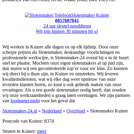
Slotenmaker Kuinre
0857607041
24 uur sleutel-nooddienst
Wij zijn binnen 30 minuten bij u!
Wij werken in Kuinre alle dagen en op elk tijdstip. Door onze
scherpe prijzen als Slotenmaker, deskundige voorlichtingen en
professionele werkwijze, is Slotenmaker-24 overal bij u in de buurt
snel ter plaatse. Mochten onze eigen slotenmakers al op pad zijn,
dan sturen wij een gecontroleerde zzp’er voor uw klus. Zo kunnen
wij direct bij u thuis zijn, in Kuinre en omstreken. Wij leveren
kwaliteitsdiensten, wat wij elke dag weer opnieuw van onze
tevreden klanten horen, zo kunt u ook gebruik maken van onze
ervaringen. Als u een goede slotenmaker nodig heeft, dan zouden
wij onze werkzaamheden u graag laten overtuigen. We zijn partners
van
loodgieter.mobi
voor het geval dat.
Slotenmaker-24.nl
»
Nederland
»
Overijssel
» Slotenmaker Kuinre
Postcode van Kuinre: 8374
Straten in Kuinre:
meer