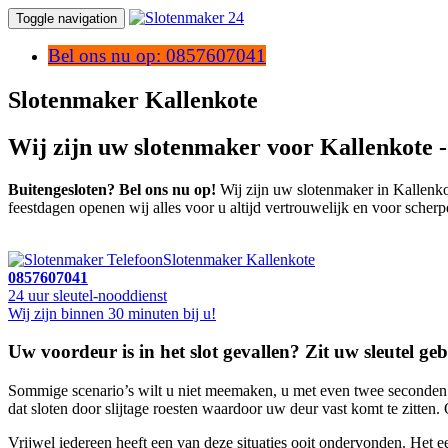
Toggle navigation
Bel ons nu op: 0857607041
Slotenmaker Kallenkote
Wij zijn uw slotenmaker voor Kallenkote 
Buitengesloten? Bel ons nu op!
Wij zijn uw slotenmaker in Kallenkot
feestdagen openen wij alles voor u altijd vertrouwelijk en voor scherp
Slotenmaker Kallenkote
0857607041
24 uur sleutel-nooddienst
Wij zijn binnen 30 minuten bij u!
Uw voordeur is in het slot gevallen? Zit uw sleutel ge
Sommige scenario’s wilt u niet meemaken, u met even twee seconden ee
dat sloten door slijtage roesten waardoor uw deur vast komt te zitten. 
Vrijwel iedereen heeft een van deze situaties ooit ondervonden. Het ee