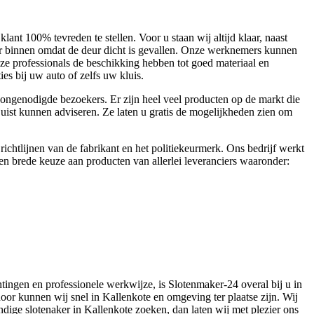
t 100% tevreden te stellen. Voor u staan wij altijd klaar, naast
er binnen omdat de deur dicht is gevallen. Onze werknemers kunnen
e professionals de beschikking hebben tot goed materiaal en
ies bij uw auto of zelfs uw kluis.
ongenodigde bezoekers. Er zijn heel veel producten op de markt die
 juist kunnen adviseren. Ze laten u gratis de mogelijkheden zien om
htlijnen van de fabrikant en het politiekeurmerk. Ons bedrijf werkt
een brede keuze aan producten van allerlei leveranciers waaronder:
htingen en professionele werkwijze, is Slotenmaker-24 overal bij u in
door kunnen wij snel in Kallenkote en omgeving ter plaatse zijn. Wij
ndige slotenaker in Kallenkote zoeken, dan laten wij met plezier ons