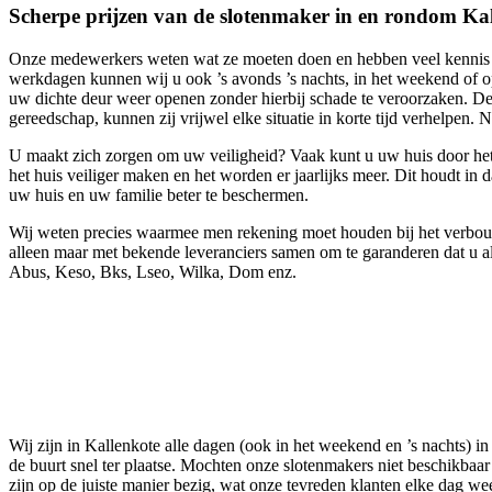
Scherpe prijzen van de slotenmaker in en rondom Ka
Onze medewerkers weten wat ze moeten doen en hebben veel kennis van
werkdagen kunnen wij u ook ’s avonds ’s nachts, in het weekend of o
uw dichte deur weer openen zonder hierbij schade te veroorzaken. De
gereedschap, kunnen zij vrijwel elke situatie in korte tijd verhelpen. N
U maakt zich zorgen om uw veiligheid? Vaak kunt u uw huis door het 
het huis veiliger maken en het worden er jaarlijks meer. Dit houdt in 
uw huis en uw familie beter te beschermen.
Wij weten precies waarmee men rekening moet houden bij het verbouwe
alleen maar met bekende leveranciers samen om te garanderen dat u all
Abus, Keso, Bks, Lseo, Wilka, Dom enz.
Wij zijn in Kallenkote alle dagen (ook in het weekend en ’s nachts) i
de buurt snel ter plaatse. Mochten onze slotenmakers niet beschikbaar
zijn op de juiste manier bezig, wat onze tevreden klanten elke dag we