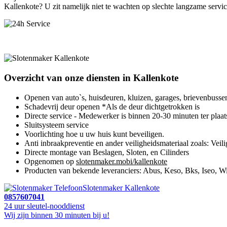
Kallenkote? U zit namelijk niet te wachten op slechte langzame servic
Overzicht van onze diensten in Kallenkote
Openen van auto`s, huisdeuren, kluizen, garages, brievenbusse
Schadevrij deur openen *Als de deur dichtgetrokken is
Directe service - Medewerker is binnen 20-30 minuten ter plaat
Sluitsysteem service
Voorlichting hoe u uw huis kunt beveiligen.
Anti inbraakpreventie en ander veiligheidsmateriaal zoals: Veili
Directe montage van Beslagen, Sloten, en Cilinders
Opgenomen op
slotenmaker.mobi/kallenkote
Producten van bekende leveranciers: Abus, Keso, Bks, Iseo, Wi
Slotenmaker Kallenkote
0857607041
24 uur sleutel-nooddienst
Wij zijn binnen 30 minuten bij u!