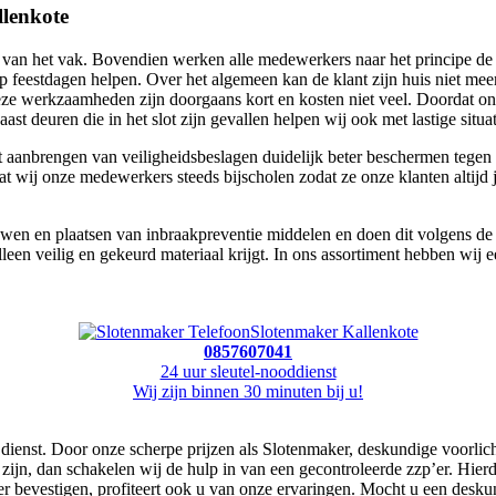
llenkote
 het vak. Bovendien werken alle medewerkers naar het principe de klan
p feestdagen helpen. Over het algemeen kan de klant zijn huis niet me
ze werkzaamheden zijn doorgaans kort en kosten niet veel. Doordat onz
aast deuren die in het slot zijn gevallen helpen wij ook met lastige situat
aanbrengen van veiligheidsbeslagen duidelijk beter beschermen tegen 
dat wij onze medewerkers steeds bijscholen zodat ze onze klanten altijd
n en plaatsen van inbraakpreventie middelen en doen dit volgens de ric
een veilig en gekeurd materiaal krijgt. In ons assortiment hebben wij 
Slotenmaker Kallenkote
0857607041
24 uur sleutel-nooddienst
Wij zijn binnen 30 minuten bij u!
n dienst. Door onze scherpe prijzen als Slotenmaker, deskundige voorlic
 zijn, dan schakelen wij de hulp in van een gecontroleerde zzp’er. Hier
er bevestigen, profiteert ook u van onze ervaringen. Mocht u een desku