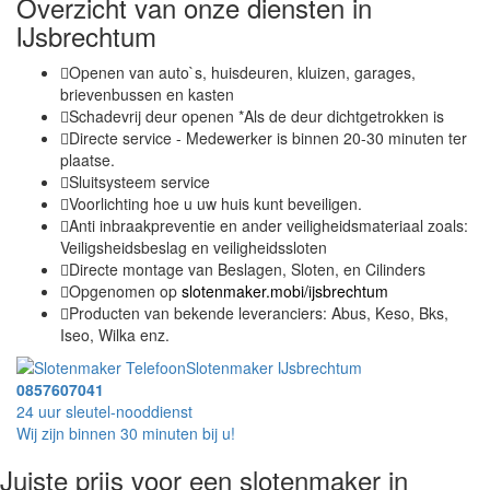
Overzicht van onze diensten in
IJsbrechtum
Openen van auto`s, huisdeuren, kluizen, garages,
brievenbussen en kasten
Schadevrij deur openen *Als de deur dichtgetrokken is
Directe service - Medewerker is binnen 20-30 minuten ter
plaatse.
Sluitsysteem service
Voorlichting hoe u uw huis kunt beveiligen.
Anti inbraakpreventie en ander veiligheidsmateriaal zoals:
Veiligsheidsbeslag en veiligheidssloten
Directe montage van Beslagen, Sloten, en Cilinders
Opgenomen op
slotenmaker.mobi/ijsbrechtum
Producten van bekende leveranciers: Abus, Keso, Bks,
Iseo, Wilka enz.
Slotenmaker IJsbrechtum
0857607041
24 uur sleutel-nooddienst
Wij zijn binnen 30 minuten bij u!
Juiste prijs voor een slotenmaker in