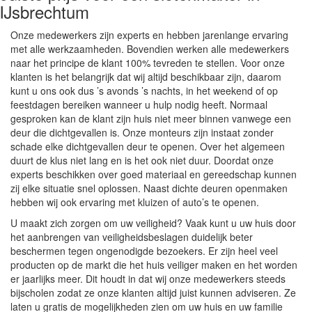
IJsbrechtum
Onze medewerkers zijn experts en hebben jarenlange ervaring
met alle werkzaamheden. Bovendien werken alle medewerkers
naar het principe de klant 100% tevreden te stellen. Voor onze
klanten is het belangrijk dat wij altijd beschikbaar zijn, daarom
kunt u ons ook dus ’s avonds ’s nachts, in het weekend of op
feestdagen bereiken wanneer u hulp nodig heeft. Normaal
gesproken kan de klant zijn huis niet meer binnen vanwege een
deur die dichtgevallen is. Onze monteurs zijn instaat zonder
schade elke dichtgevallen deur te openen. Over het algemeen
duurt de klus niet lang en is het ook niet duur. Doordat onze
experts beschikken over goed materiaal en gereedschap kunnen
zij elke situatie snel oplossen. Naast dichte deuren openmaken
hebben wij ook ervaring met kluizen of auto’s te openen.
U maakt zich zorgen om uw veiligheid? Vaak kunt u uw huis door
het aanbrengen van veiligheidsbeslagen duidelijk beter
beschermen tegen ongenodigde bezoekers. Er zijn heel veel
producten op de markt die het huis veiliger maken en het worden
er jaarlijks meer. Dit houdt in dat wij onze medewerkers steeds
bijscholen zodat ze onze klanten altijd juist kunnen adviseren. Ze
laten u gratis de mogelijkheden zien om uw huis en uw familie