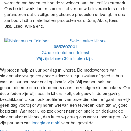
werende methoden en hoe deze voldoen aan het politiekeurmerk.
Ons bedrijf werkt louter samen met vertrouwde leveranciers om te
garanderen dat u veilige en gekeurde producten ontvangt. In ons
aanbod vindt u materiaal en producten van: Dom, Abus, Keso,
Bks, Lseo, Wilka enz.
Slotenmaker IJhorst
0857607041
24 uur sleutel-nooddienst
Wij zijn binnen 30 minuten bij u!
Wij bieden hulp 24 uur per dag in IJhorst. De medewerkers van
slotenmaker-24 geven goede adviezen, zijn kwalitatief goed in hun
werk en kunnen over snel op locatie zijn. Wij werken ook met
gecontroleerde sub ondernemers naast onze eigen slotenmakers. Om
deze reden zijn wij naast in IJhorst zelf, ook gauw in de omgeving
beschikbaar. U kunt ook profiteren van onze diensten, er gaat namelijk
geen dag voorbij of wij horen wel van een tevreden klant dat wij goed
bezig zijn. Wanneer u op zoek bent naar een snelle en deskundige
slotenmaker in IJhorst, dan laten wij graag ons werk u overtuigen. We
zijn partners van
loodgieter.mobi
voor het geval dat.