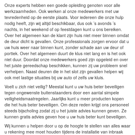
Onze experts hebben een goede opleiding genoten voor alle
werkzaamheden. Ook werken al onze medewerkers met uw
tevredenheid op de eerste plaats. Voor iedereen die onze hulp
nodig heeft, zijn wij altijd beschikbaar, dus ook ’s avonds ’s
nachts, in het weekend of op feestdagen kunt u ons bereiken.
Over het algemeen kan de klant zijn huis niet meer binnen omdat
de deur dicht is gevallen. Onze professionals zorgen ervoor dat u
uw huis weer naar binnen kunt, zonder schade aan uw deur of
portiek. Over het algemeen duurt de klus niet lang en is het ook
niet duur. Doordat onze medewerkers goed zijn opgeleid en over
het juiste gereedschap beschikken, kunnen zij uw probleem snel
verhelpen. Naast deuren die in het slot zijn gevallen helpen wij
ook met lastige situaties bij uw auto of zelfs uw kluis.
Voelt u zich niet veilig? Meestal kunt u uw huis beter beveiligen
tegen ongewenste buitenstaanders door een aantal simpele
veiligheidsmaatregelen. Jaarlijks kunt u meer producten kopen
die het huis beter beveiligen. Om deze reden krijgt ons personeel
steeds bijscholing zodat zij u het juiste advies kunnen geven. Ze
kunnen gratis advies geven hoe u uw huis beter kunt beveiligen.
Wij kunnen u helpen door u op de hoogte te stellen van alles waar
u rekening mee moet houden tijdens de installatie van inbraak