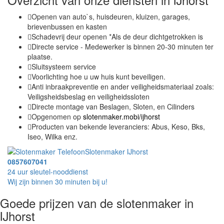
Openen van auto`s, huisdeuren, kluizen, garages,
brievenbussen en kasten
Schadevrij deur openen *Als de deur dichtgetrokken is
Directe service - Medewerker is binnen 20-30 minuten ter
plaatse.
Sluitsysteem service
Voorlichting hoe u uw huis kunt beveiligen.
Anti inbraakpreventie en ander veiligheidsmateriaal zoals:
Veiligsheidsbeslag en veiligheidssloten
Directe montage van Beslagen, Sloten, en Cilinders
Opgenomen op
slotenmaker.mobi/ijhorst
Producten van bekende leveranciers: Abus, Keso, Bks,
Iseo, Wilka enz.
Slotenmaker IJhorst
0857607041
24 uur sleutel-nooddienst
Wij zijn binnen 30 minuten bij u!
Goede prijzen van de slotenmaker in
IJhorst