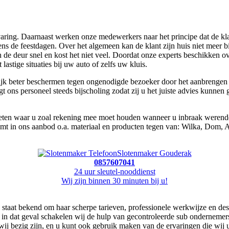
ring. Daarnaast werken onze medewerkers naar het principe dat de klant 
dens de feestdagen. Over het algemeen kan de klant zijn huis niet meer
de deur snel en kost het niet veel. Doordat onze experts beschikken ove
lastige situaties bij uw auto of zelfs uw kluis.
ijk beter beschermen tegen ongenodigde bezoeker door het aanbrengen v
jgt ons personeel steeds bijscholing zodat zij u het juiste advies kunn
 weten waar u zoal rekening mee moet houden wanneer u inbraak werend
komt in ons aanbod o.a. materiaal en producten tegen van: Wilka, Dom, 
Slotenmaker Gouderak
0857607041
24 uur sleutel-nooddienst
Wij zijn binnen 30 minuten bij u!
 staat bekend om haar scherpe tarieven, professionele werkwijze en de
, in dat geval schakelen wij de hulp van gecontroleerde sub ondernemers
wij bezig zijn, en u kunt ook gebruik maken van de ervaringen die wij