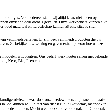
koning is. Voor iedereen staan wij altijd klaar, niet alleen op
 binnen omdat de deur dicht is gevallen. Onze werknemers kunnen elke
r goed materiaal en gereedschap kunnen zij elke situatie snel
an veiligheidsbeslagen. Er zijn veel veiligheidsproducten die uw
en geven. Ze bekijken uw woning en geven extra tips voor hoe u deze
e middelen wilt plaatsen. Ons bedrijf werkt louter samen met bekende
Abus, Keso, Bks, Lseo enz.
skundige adviezen, waardoor onze medewerkers altijd snel ter plaatse
 in. Zo kunnen wij u direct van dienst zijn in Gouderak, maar ook in
 u te bieden hebben. Mocht u een deskundige slotenaker in Gouderak