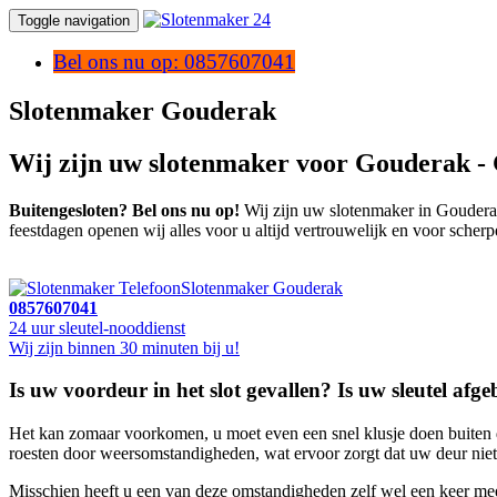
Toggle navigation
Bel ons nu op: 0857607041
Slotenmaker Gouderak
Wij zijn uw slotenmaker voor Gouderak -
Buitengesloten? Bel ons nu op!
Wij zijn uw slotenmaker in Gouderak,
feestdagen openen wij alles voor u altijd vertrouwelijk en voor scherp
Slotenmaker Gouderak
0857607041
24 uur sleutel-nooddienst
Wij zijn binnen 30 minuten bij u!
Is uw voordeur in het slot gevallen? Is uw sleutel afgeb
Het kan zomaar voorkomen, u moet even een snel klusje doen buiten de 
roesten door weersomstandigheden, wat ervoor zorgt dat uw deur niet 
Misschien heeft u een van deze omstandigheden zelf wel een keer me