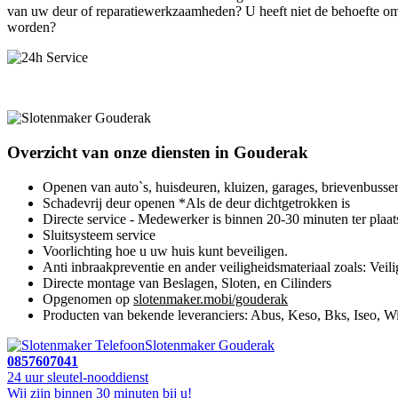
van uw deur of reparatiewerkzaamheden? U heeft niet de behoefte om 
worden?
Overzicht van onze diensten in Gouderak
Openen van auto`s, huisdeuren, kluizen, garages, brievenbusse
Schadevrij deur openen *Als de deur dichtgetrokken is
Directe service - Medewerker is binnen 20-30 minuten ter plaat
Sluitsysteem service
Voorlichting hoe u uw huis kunt beveiligen.
Anti inbraakpreventie en ander veiligheidsmateriaal zoals: Veili
Directe montage van Beslagen, Sloten, en Cilinders
Opgenomen op
slotenmaker.mobi/gouderak
Producten van bekende leveranciers: Abus, Keso, Bks, Iseo, Wi
Slotenmaker Gouderak
0857607041
24 uur sleutel-nooddienst
Wij zijn binnen 30 minuten bij u!