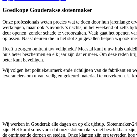
Goedkope Gouderakse slotenmaker
Onze professionals weten precies wat te doen door hun jarenlange erva
werkdagen, maar ook ’s avonds ’s nachts, in het weekend of zelfs tij
deur openen, zonder schade te veroorzaken. Vaak gaat het openen van 
oplossen. Naast deuren die in het slot zijn gevallen helpen wij ook met 
Heeft u zorgen omtrent uw veiligheid? Meestal kunt u uw huis duidel
huis beter beschermen en elk jaar zijn dat er meer. Om deze reden kri
beter kunt beveiligen.
Wij volgen het politiekeurmerk ende richtlijnen van de fabrikant en
leveranciers om u van veilig en gekeurd materiaal te verzekeren. U 
Wij werken in Gouderak alle dagen en op elk tijdstip. Slotenmaker-24
zijn. Het komt soms voor dat onze slotenmakers niet beschikbaar zijn
de omringende dorpen en steden. Onze klanten zijn erg tevreden hoe 