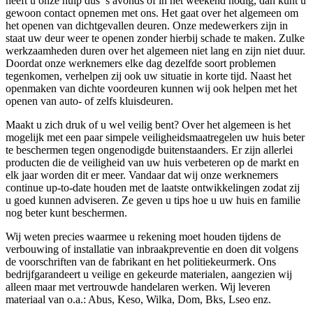
heeft u onze hulp dus ’s avonds of in het weekend nodig, dan kunt u
gewoon contact opnemen met ons. Het gaat over het algemeen om
het openen van dichtgevallen deuren. Onze medewerkers zijn in
staat uw deur weer te openen zonder hierbij schade te maken. Zulke
werkzaamheden duren over het algemeen niet lang en zijn niet duur.
Doordat onze werknemers elke dag dezelfde soort problemen
tegenkomen, verhelpen zij ook uw situatie in korte tijd. Naast het
openmaken van dichte voordeuren kunnen wij ook helpen met het
openen van auto- of zelfs kluisdeuren.
Maakt u zich druk of u wel veilig bent? Over het algemeen is het
mogelijk met een paar simpele veiligheidsmaatregelen uw huis beter
te beschermen tegen ongenodigde buitenstaanders. Er zijn allerlei
producten die de veiligheid van uw huis verbeteren op de markt en
elk jaar worden dit er meer. Vandaar dat wij onze werknemers
continue up-to-date houden met de laatste ontwikkelingen zodat zij
u goed kunnen adviseren. Ze geven u tips hoe u uw huis en familie
nog beter kunt beschermen.
Wij weten precies waarmee u rekening moet houden tijdens de
verbouwing of installatie van inbraakpreventie en doen dit volgens
de voorschriften van de fabrikant en het politiekeurmerk. Ons
bedrijfgarandeert u veilige en gekeurde materialen, aangezien wij
alleen maar met vertrouwde handelaren werken. Wij leveren
materiaal van o.a.: Abus, Keso, Wilka, Dom, Bks, Lseo enz.