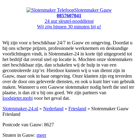
Slotenmaker Gauw
0857607041
24 uur sleutel-nooddienst
Wij zijn binnen 30 minuten bij u!
Wij zijn voor u beschikbaar 24/7 in Gauw en omgeving. Doordat u
bij ons scherpe prijzen, professionele werknemers en deskundige
voorlichtingen vindt, is Slotenmaker-24 in korte tijd uitgegroeid tot
het bedrijf dat overal snel op locatie is. Mochten onze slotenmakers
niet beschikbaar zijn, dan schakelen wij de hulp in van een
gecontroleerde zzp’er. Hierdoor kunnen wij u van dienst zijn in
Gauw, maar ook in haar omgeving. Onze klanten zijn erg tevreden
over de door ons geleverde diensten, en ook u kunt hier van gebruik
maken. Wanneer u een Gauwse slotenmaker nodig heeft die snel ter
plaatse, is dan zit u bij ons goed. We zijn partners van
loodgieter.mobi
voor het geval dat.
Slotenmaker-24.nl
»
Nederland
»
Friesland
» Slotenmaker Gauw
Friesland
Postcode van Gauw: 8627
Straten in Gauw:
meer