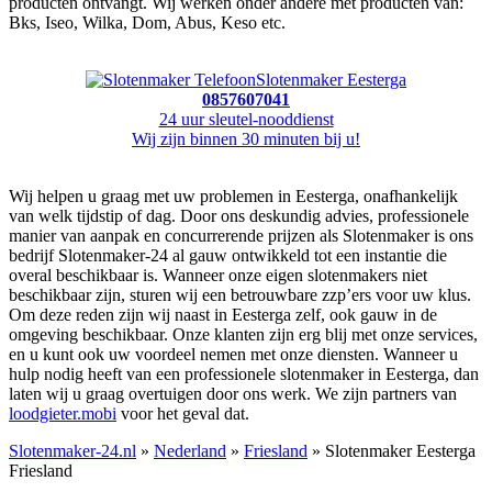
producten ontvangt. Wij werken onder andere met producten van:
Bks, Iseo, Wilka, Dom, Abus, Keso etc.
Slotenmaker Eesterga
0857607041
24 uur sleutel-nooddienst
Wij zijn binnen 30 minuten bij u!
Wij helpen u graag met uw problemen in Eesterga, onafhankelijk
van welk tijdstip of dag. Door ons deskundig advies, professionele
manier van aanpak en concurrerende prijzen als Slotenmaker is ons
bedrijf Slotenmaker-24 al gauw ontwikkeld tot een instantie die
overal beschikbaar is. Wanneer onze eigen slotenmakers niet
beschikbaar zijn, sturen wij een betrouwbare zzp’ers voor uw klus.
Om deze reden zijn wij naast in Eesterga zelf, ook gauw in de
omgeving beschikbaar. Onze klanten zijn erg blij met onze services,
en u kunt ook uw voordeel nemen met onze diensten. Wanneer u
hulp nodig heeft van een professionele slotenmaker in Eesterga, dan
laten wij u graag overtuigen door ons werk. We zijn partners van
loodgieter.mobi
voor het geval dat.
Slotenmaker-24.nl
»
Nederland
»
Friesland
» Slotenmaker Eesterga
Friesland