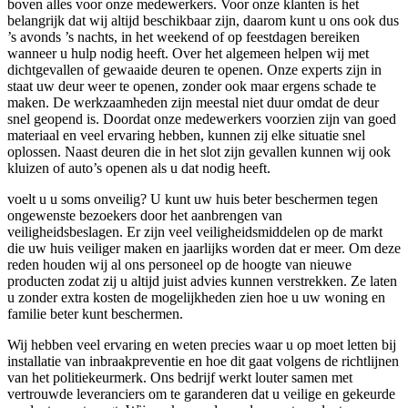
boven alles voor onze medewerkers. Voor onze klanten is het
belangrijk dat wij altijd beschikbaar zijn, daarom kunt u ons ook dus
’s avonds ’s nachts, in het weekend of op feestdagen bereiken
wanneer u hulp nodig heeft. Over het algemeen helpen wij met
dichtgevallen of gewaaide deuren te openen. Onze experts zijn in
staat uw deur weer te openen, zonder ook maar ergens schade te
maken. De werkzaamheden zijn meestal niet duur omdat de deur
snel geopend is. Doordat onze medewerkers voorzien zijn van goed
materiaal en veel ervaring hebben, kunnen zij elke situatie snel
oplossen. Naast deuren die in het slot zijn gevallen kunnen wij ook
kluizen of auto’s openen als u dat nodig heeft.
voelt u u soms onveilig? U kunt uw huis beter beschermen tegen
ongewenste bezoekers door het aanbrengen van
veiligheidsbeslagen. Er zijn veel veiligheidsmiddelen op de markt
die uw huis veiliger maken en jaarlijks worden dat er meer. Om deze
reden houden wij al ons personeel op de hoogte van nieuwe
producten zodat zij u altijd juist advies kunnen verstrekken. Ze laten
u zonder extra kosten de mogelijkheden zien hoe u uw woning en
familie beter kunt beschermen.
Wij hebben veel ervaring en weten precies waar u op moet letten bij
installatie van inbraakpreventie en hoe dit gaat volgens de richtlijnen
van het politiekeurmerk. Ons bedrijf werkt louter samen met
vertrouwde leveranciers om te garanderen dat u veilige en gekeurde