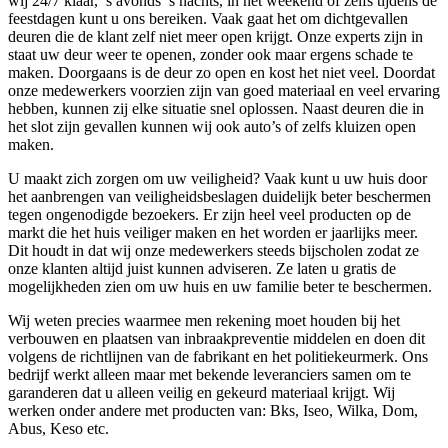
wij 24/7 klaar, ’s avonds ’s nachts, in het weekend of zelfs tijdens de
feestdagen kunt u ons bereiken. Vaak gaat het om dichtgevallen
deuren die de klant zelf niet meer open krijgt. Onze experts zijn in
staat uw deur weer te openen, zonder ook maar ergens schade te
maken. Doorgaans is de deur zo open en kost het niet veel. Doordat
onze medewerkers voorzien zijn van goed materiaal en veel ervaring
hebben, kunnen zij elke situatie snel oplossen. Naast deuren die in
het slot zijn gevallen kunnen wij ook auto’s of zelfs kluizen open
maken.
U maakt zich zorgen om uw veiligheid? Vaak kunt u uw huis door
het aanbrengen van veiligheidsbeslagen duidelijk beter beschermen
tegen ongenodigde bezoekers. Er zijn heel veel producten op de
markt die het huis veiliger maken en het worden er jaarlijks meer.
Dit houdt in dat wij onze medewerkers steeds bijscholen zodat ze
onze klanten altijd juist kunnen adviseren. Ze laten u gratis de
mogelijkheden zien om uw huis en uw familie beter te beschermen.
Wij weten precies waarmee men rekening moet houden bij het
verbouwen en plaatsen van inbraakpreventie middelen en doen dit
volgens de richtlijnen van de fabrikant en het politiekeurmerk. Ons
bedrijf werkt alleen maar met bekende leveranciers samen om te
garanderen dat u alleen veilig en gekeurd materiaal krijgt. Wij
werken onder andere met producten van: Bks, Iseo, Wilka, Dom,
Abus, Keso etc.