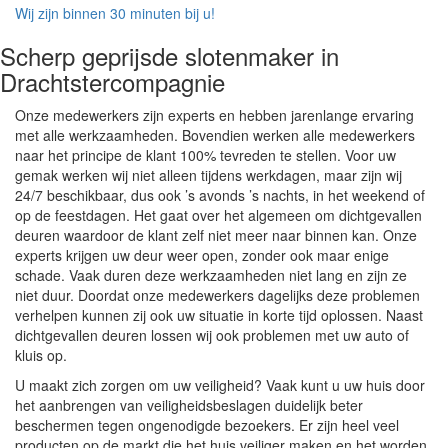
Wij zijn binnen 30 minuten bij u!
Scherp geprijsde slotenmaker in
Drachtstercompagnie
Onze medewerkers zijn experts en hebben jarenlange ervaring
met alle werkzaamheden. Bovendien werken alle medewerkers
naar het principe de klant 100% tevreden te stellen. Voor uw
gemak werken wij niet alleen tijdens werkdagen, maar zijn wij
24/7 beschikbaar, dus ook ’s avonds ’s nachts, in het weekend of
op de feestdagen. Het gaat over het algemeen om dichtgevallen
deuren waardoor de klant zelf niet meer naar binnen kan. Onze
experts krijgen uw deur weer open, zonder ook maar enige
schade. Vaak duren deze werkzaamheden niet lang en zijn ze
niet duur. Doordat onze medewerkers dagelijks deze problemen
verhelpen kunnen zij ook uw situatie in korte tijd oplossen. Naast
dichtgevallen deuren lossen wij ook problemen met uw auto of
kluis op.
U maakt zich zorgen om uw veiligheid? Vaak kunt u uw huis door
het aanbrengen van veiligheidsbeslagen duidelijk beter
beschermen tegen ongenodigde bezoekers. Er zijn heel veel
producten op de markt die het huis veiliger maken en het worden