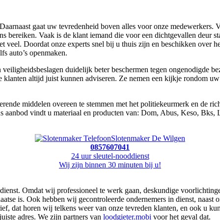
aarnaast gaat uw tevredenheid boven alles voor onze medewerkers. Voor
 ons bereiken. Vaak is de klant iemand die voor een dichtgevallen deu
t veel. Doordat onze experts snel bij u thuis zijn en beschikken over 
lfs auto’s openmaken.
n veiligheidsbeslagen duidelijk beter beschermen tegen ongenodigde bez
nze klanten altijd juist kunnen adviseren. Ze nemen een kijkje rondom 
ende middelen overeen te stemmen met het politiekeurmerk en de richt
ons aanbod vindt u materiaal en producten van: Dom, Abus, Keso, Bks, 
Slotenmaker De Wilgen
0857607041
24 uur sleutel-nooddienst
Wij zijn binnen 30 minuten bij u!
 dienst. Omdat wij professioneel te werk gaan, deskundige voorlichting
laatse is. Ook hebben wij gecontroleerde ondernemers in dienst, naast on
ief, dat horen wij telkens weer van onze tevreden klanten, en ook u k
 juiste adres. We zijn partners van
loodgieter.mobi
voor het geval dat.