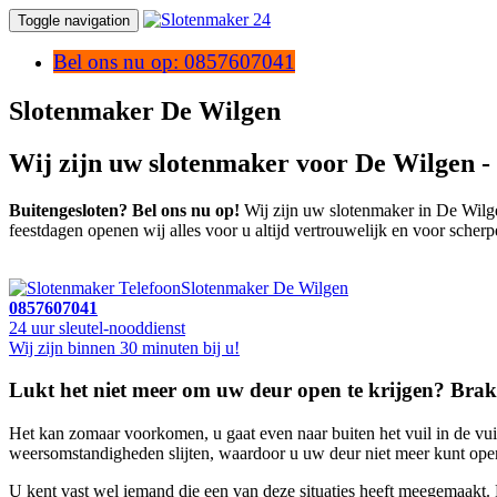
Toggle navigation
Bel ons nu op: 0857607041
Slotenmaker De Wilgen
Wij zijn uw slotenmaker voor De Wilgen -
Buitengesloten? Bel ons nu op!
Wij zijn uw slotenmaker in De Wilgen
feestdagen openen wij alles voor u altijd vertrouwelijk en voor scherp
Slotenmaker De Wilgen
0857607041
24 uur sleutel-nooddienst
Wij zijn binnen 30 minuten bij u!
Lukt het niet meer om uw deur open te krijgen? Brak 
Het kan zomaar voorkomen, u gaat even naar buiten het vuil in de vui
weersomstandigheden slijten, waardoor u uw deur niet meer kunt openen
U kent vast wel iemand die een van deze situaties heeft meegemaakt. 