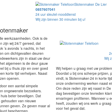
Slotenmaker De Lier
0857607041
24 uur sleutel-nooddienst
Wij zijn binnen 30 minuten bij u!
slotenmaker
alle werkzaamheden. Ook is de
 zijn wij 24/7 gereed, dat
k ’s avonds ’s nachts, in het
en om dichtgevallen deuren
2
dewerkers zijn in staat uw deur
Wij z
 het algemeen is de deur gauw
el bij u thuis zijn en over goed
Wij helpen u graag met uw problemen
nen korte tijd verhelpen. Naast
Doordat u bij ons scherpe prijzen,
uizen openen.
vindt, is Slotenmaker-24 in korte tijd
onze onderneming werken naast ei
 door een aantal simpele
Om deze reden zijn wij naast in De
gen ongewenste bezoekers.
dag bevestigen onze tevreden klant
huis beter beveiligen. Dat
ervaringen profiteren. Wanneer u e
dt gehouden van nieuwe
heeft, zouden wij ons werk u graag
s kunnen geven. Ze geven maar al
voor het geval dat.
r kunt beschermen.