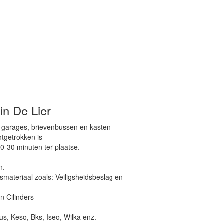
in De Lier
, garages, brievenbussen en kasten
htgetrokken is
0-30 minuten ter plaatse.
n.
dsmateriaal zoals: Veiligsheidsbeslag en
n Cilinders
r
s, Keso, Bks, Iseo, Wilka enz.