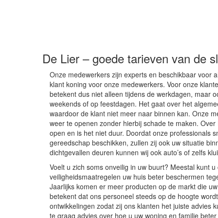
De Lier – goede tarieven van de 
Onze medewerkers zijn experts en beschikbaar voor 
klant koning voor onze medewerkers. Voor onze klanten
betekent dus niet alleen tijdens de werkdagen, maar oo
weekends of op feestdagen. Het gaat over het algeme
waardoor de klant niet meer naar binnen kan. Onze me
weer te openen zonder hierbij schade te maken. Over
open en is het niet duur. Doordat onze professionals sn
gereedschap beschikken, zullen zij ook uw situatie bin
dichtgevallen deuren kunnen wij ook auto’s of zelfs kl
Voelt u zich soms onveilig in uw buurt? Meestal kunt u
veiligheidsmaatregelen uw huis beter beschermen te
Jaarlijks komen er meer producten op de markt die uw 
betekent dat ons personeel steeds op de hoogte wor
ontwikkelingen zodat zij ons klanten het juiste advie
te graag advies over hoe u uw woning en familie bete