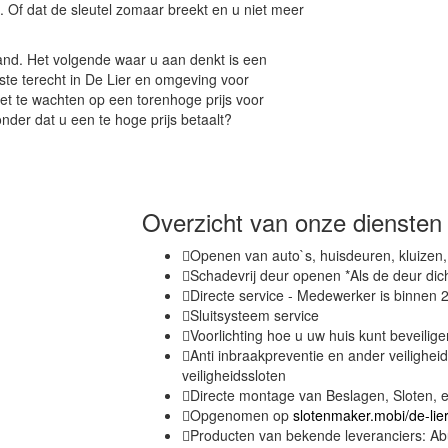
n. Of dat de sleutel zomaar breekt en u niet meer
eland. Het volgende waar u aan denkt is een
ste terecht in De Lier en omgeving voor
iet te wachten op een torenhoge prijs voor
nder dat u een te hoge prijs betaalt?
Overzicht van onze diensten 
Openen van auto`s, huisdeuren, kluizen
Schadevrij deur openen *Als de deur dic
Directe service - Medewerker is binnen 2
Sluitsysteem service
Voorlichting hoe u uw huis kunt beveilige
Anti inbraakpreventie en ander veilighei
veiligheidssloten
Directe montage van Beslagen, Sloten, e
Opgenomen op
slotenmaker.mobi/de-lie
Producten van bekende leveranciers: Abu