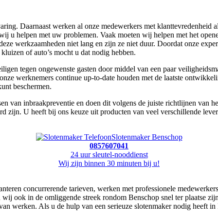
aring. Daarnaast werken al onze medewerkers met klanttevredenheid als
n wij u helpen met uw problemen. Vaak moeten wij helpen met het open
ze werkzaamheden niet lang en zijn ze niet duur. Doordat onze experts
 kluizen of auto’s mocht u dat nodig hebben.
eiligen tegen ongewenste gasten door middel van een paar veiligheidsma
ij onze werknemers continue up-to-date houden met de laatste ontwikke
kunt beschermen.
n van inbraakpreventie en doen dit volgens de juiste richtlijnen van h
d zijn. U heeft bij ons keuze uit producten van veel verschillende le
Slotenmaker Benschop
0857607041
24 uur sleutel-nooddienst
Wij zijn binnen 30 minuten bij u!
hanteren concurrerende tarieven, werken met professionele medewerkers e
wij ook in de omliggende streek rondom Benschop snel ter plaatse zijn
 van werken. Als u de hulp van een serieuze slotenmaker nodig heeft in