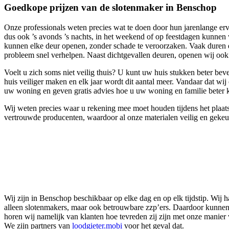
Goedkope prijzen van de slotenmaker in Benschop
Onze professionals weten precies wat te doen door hun jarenlange erv
dus ook ’s avonds ’s nachts, in het weekend of op feestdagen kunne
kunnen elke deur openen, zonder schade te veroorzaken. Vaak duren de
probleem snel verhelpen. Naast dichtgevallen deuren, openen wij ook
Voelt u zich soms niet veilig thuis? U kunt uw huis stukken beter bev
huis veiliger maken en elk jaar wordt dit aantal meer. Vandaar dat w
uw woning en geven gratis advies hoe u uw woning en familie beter 
Wij weten precies waar u rekening mee moet houden tijdens het plaatse
vertrouwde producenten, waardoor al onze materialen veilig en gekeur
Wij zijn in Benschop beschikbaar op elke dag en op elk tijdstip. Wij 
alleen slotenmakers, maar ook betrouwbare zzp’ers. Daardoor kunnen 
horen wij namelijk van klanten hoe tevreden zij zijn met onze manier
We zijn partners van
loodgieter.mobi
voor het geval dat.