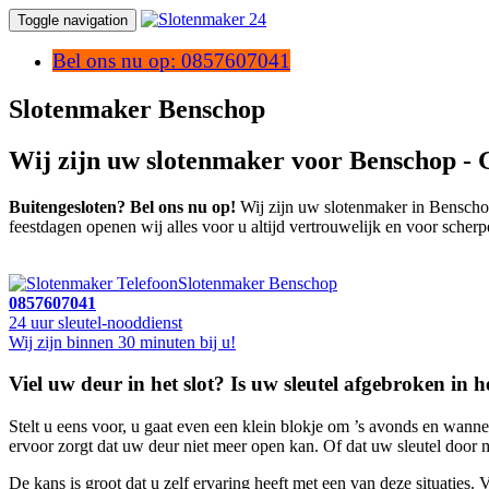
Toggle navigation
Bel ons nu op: 0857607041
Slotenmaker Benschop
Wij zijn uw slotenmaker voor Benschop - 
Buitengesloten? Bel ons nu op!
Wij zijn uw slotenmaker in Benschop,
feestdagen openen wij alles voor u altijd vertrouwelijk en voor scherp
Slotenmaker Benschop
0857607041
24 uur sleutel-nooddienst
Wij zijn binnen 30 minuten bij u!
Viel uw deur in het slot? Is uw sleutel afgebroken in het
Stelt u eens voor, u gaat even een klein blokje om ’s avonds en wann
ervoor zorgt dat uw deur niet meer open kan. Of dat uw sleutel door mi
De kans is groot dat u zelf ervaring heeft met een van deze situaties