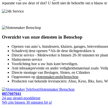
reparatie van uw deur of slot? U heeft niet de behoefte om u blauw te
Overzicht van onze diensten in Benschop
Openen van auto`s, huisdeuren, kluizen, garages, brievenbusse
Schadevrij deur openen *Als de deur dichtgetrokken is
Directe service - Medewerker is binnen 20-30 minuten ter plaat
Sluitsysteem service
Voorlichting hoe u uw huis kunt beveiligen.
Anti inbraakpreventie en ander veiligheidsmateriaal zoals: Veili
Directe montage van Beslagen, Sloten, en Cilinders
Opgenomen op
slotenmaker.mobi/benschop
Producten van bekende leveranciers: Abus, Keso, Bks, Iseo, Wi
Slotenmaker Benschop
0857607041
24 uur sleutel-nooddienst
Wij zijn binnen 30 minuten bij u!