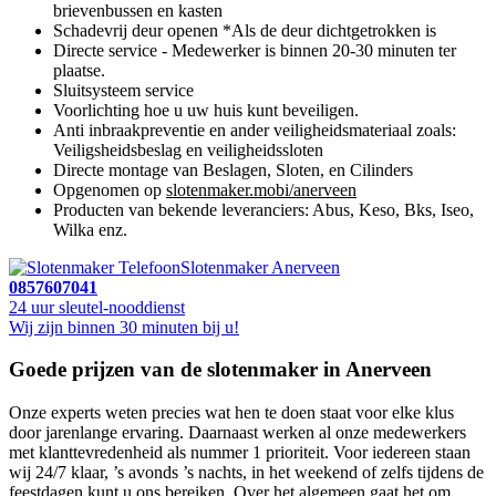
brievenbussen en kasten
Schadevrij deur openen *Als de deur dichtgetrokken is
Directe service - Medewerker is binnen 20-30 minuten ter
plaatse.
Sluitsysteem service
Voorlichting hoe u uw huis kunt beveiligen.
Anti inbraakpreventie en ander veiligheidsmateriaal zoals:
Veiligsheidsbeslag en veiligheidssloten
Directe montage van Beslagen, Sloten, en Cilinders
Opgenomen op
slotenmaker.mobi/anerveen
Producten van bekende leveranciers: Abus, Keso, Bks, Iseo,
Wilka enz.
Slotenmaker Anerveen
0857607041
24 uur sleutel-nooddienst
Wij zijn binnen 30 minuten bij u!
Goede prijzen van de slotenmaker in Anerveen
Onze experts weten precies wat hen te doen staat voor elke klus
door jarenlange ervaring. Daarnaast werken al onze medewerkers
met klanttevredenheid als nummer 1 prioriteit. Voor iedereen staan
wij 24/7 klaar, ’s avonds ’s nachts, in het weekend of zelfs tijdens de
feestdagen kunt u ons bereiken. Over het algemeen gaat het om