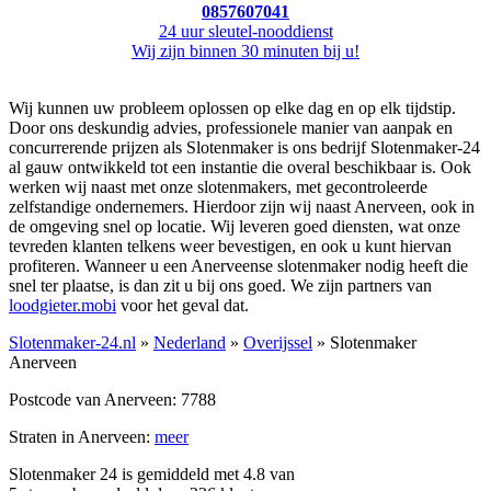
0857607041
24 uur sleutel-nooddienst
Wij zijn binnen 30 minuten bij u!
Wij kunnen uw probleem oplossen op elke dag en op elk tijdstip.
Door ons deskundig advies, professionele manier van aanpak en
concurrerende prijzen als Slotenmaker is ons bedrijf Slotenmaker-24
al gauw ontwikkeld tot een instantie die overal beschikbaar is. Ook
werken wij naast met onze slotenmakers, met gecontroleerde
zelfstandige ondernemers. Hierdoor zijn wij naast Anerveen, ook in
de omgeving snel op locatie. Wij leveren goed diensten, wat onze
tevreden klanten telkens weer bevestigen, en ook u kunt hiervan
profiteren. Wanneer u een Anerveense slotenmaker nodig heeft die
snel ter plaatse, is dan zit u bij ons goed. We zijn partners van
loodgieter.mobi
voor het geval dat.
Slotenmaker-24.nl
»
Nederland
»
Overijssel
» Slotenmaker
Anerveen
Postcode van Anerveen: 7788
Straten in Anerveen:
meer
Slotenmaker 24 is gemiddeld met
4.8
van