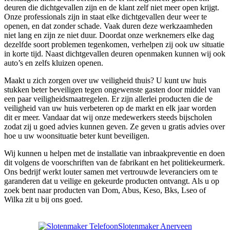
deuren die dichtgevallen zijn en de klant zelf niet meer open krijgt.
Onze professionals zijn in staat elke dichtgevallen deur weer te
openen, en dat zonder schade. Vaak duren deze werkzaamheden
niet lang en zijn ze niet duur. Doordat onze werknemers elke dag
dezelfde soort problemen tegenkomen, verhelpen zij ook uw situatie
in korte tijd. Naast dichtgevallen deuren openmaken kunnen wij ook
auto’s en zelfs kluizen openen.
Maakt u zich zorgen over uw veiligheid thuis? U kunt uw huis
stukken beter beveiligen tegen ongewenste gasten door middel van
een paar veiligheidsmaatregelen. Er zijn allerlei producten die de
veiligheid van uw huis verbeteren op de markt en elk jaar worden
dit er meer. Vandaar dat wij onze medewerkers steeds bijscholen
zodat zij u goed advies kunnen geven. Ze geven u gratis advies over
hoe u uw woonsituatie beter kunt beveiligen.
Wij kunnen u helpen met de installatie van inbraakpreventie en doen
dit volgens de voorschriften van de fabrikant en het politiekeurmerk.
Ons bedrijf werkt louter samen met vertrouwde leveranciers om te
garanderen dat u veilige en gekeurde producten ontvangt. Als u op
zoek bent naar producten van Dom, Abus, Keso, Bks, Lseo of
Wilka zit u bij ons goed.
Slotenmaker Anerveen